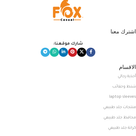
اشترك معنا
شارك موقعنا:
الاقسام
أحذية رجالي
شنط وحقائب
laptop sleeves
منتجات جلد طبيعي
محافظ جلد طبيعي
كراتة جلد طبيعي