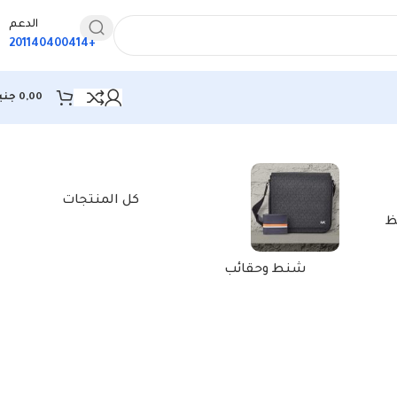
الدعم
+201140400414
0,00
جني
كل المنتجات
ظ
شنط وحقائب