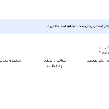
الي
كوتشي رجالي
Laptop Sleeve
محافظ كروت
مة جلد طبيعي
حقائب وأغطية
شنط و محاف
وحافظات