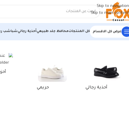
Skip to navigation
Skip to main content
كل المنتجات
محافظ جلد طبيعي
أحذية رجالي
شباشب رج
عرض كل الاقسام
الرئيسية
/
منتجات تحت الوسم “محفظة كروت معدن”
أحز
أحذية رجالي
حريمي