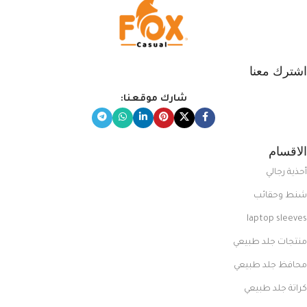
اشترك معنا
شارك موقعنا:
الاقسام
أحذية رجالي
شنط وحقائب
laptop sleeves
منتجات جلد طبيعي
محافظ جلد طبيعي
كراتة جلد طبيعي