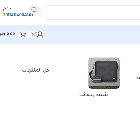
الدعم
+201140400414
0,00
جني
كل المنتجات
ظ
شنط وحقائب