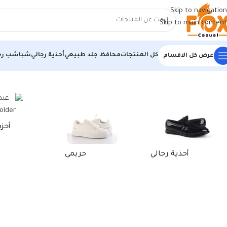
Skip to navigation
Skip to main content
كل المنتجات
محافظ جلد طبيعي
أحذية رجالي
شباشب رج
عرض كل الاقسام
الرئيسية
/
منتجات تحت الوسم “محفظه جلد هاند ميد”
أحز
أحذية رجالي
حريمي