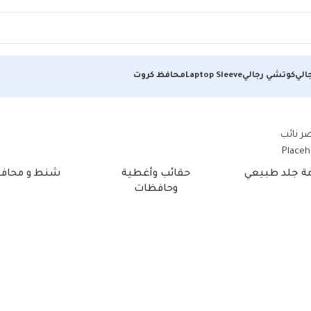
الي
كوتشي رجالي
Laptop Sleeve
محافظ كروت
مة جلد طبيعي
حقائب وأغطية
شنط و محاف
وحافظات