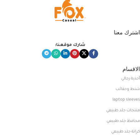
اشترك معنا
شارك موقعنا:
الاقسام
أحذية رجالي
شنط وحقائب
laptop sleeves
منتجات جلد طبيعي
محافظ جلد طبيعي
كراتة جلد طبيعي