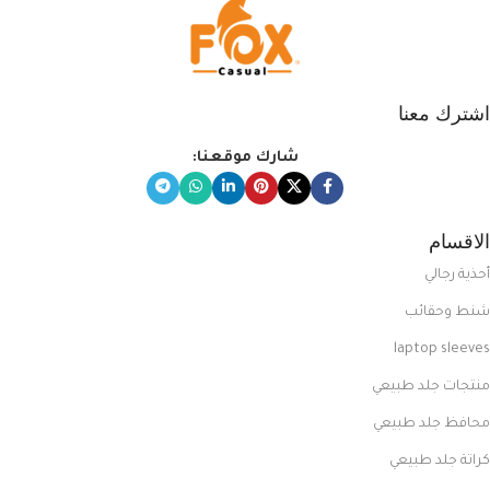
اشترك معنا
شارك موقعنا:
الاقسام
أحذية رجالي
شنط وحقائب
laptop sleeves
منتجات جلد طبيعي
محافظ جلد طبيعي
كراتة جلد طبيعي