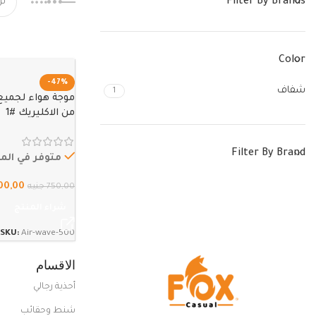
Filter By Brands
Color
-47%
شفاف
1
موجة هواء لجميع 
من الاكليريك #1
Filter By Brand
متوفر في الم
00,00
750,00
جنيه
شراء المنتج
SKU:
Air-wave-500
الاقسام
أحذية رجالي
شنط وحقائب