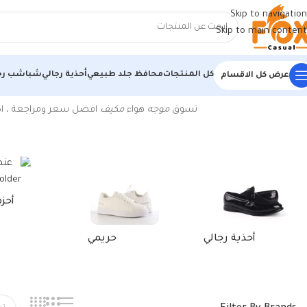
Skip to navigation
Skip to main content
كل المنتجات
محافظ جلد طبيعي
أحذية رجالي
شباشب رج
عرض كل الاقسام
الرئيسية
/
منتجات تحت الوسم “موجة المكيف”
تسوق
موجه
هواء
مكيف
افضل سعر ومراجعة ، اكتشف الجديد من اير 
أحز
أحذية رجالي
حريمي