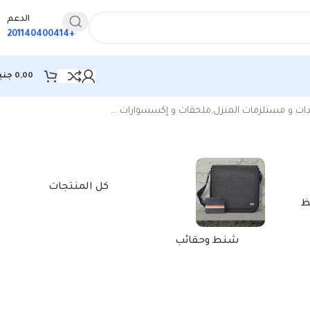
الدعم
+201140400414
0,00
جني
عرض النتيجة الوحيدة
كل المنتجات
ظ
شنط وحقائب