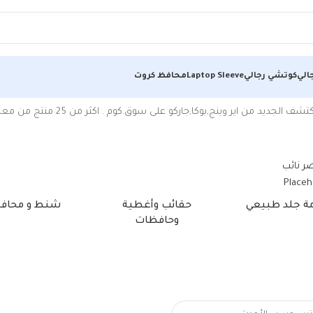
الي
كوتشي رجالي
Laptop Sleeve
محافظ كروت
وينج,بوكا,جاركو على سوق.كوم . اكثر من 25 منتج من معدات و مستلزمات المنزل,ملحقات و إكسسوارات …
مة جلد طبيعي
حقائب وأغطية
شنط و محاف
وحافظات