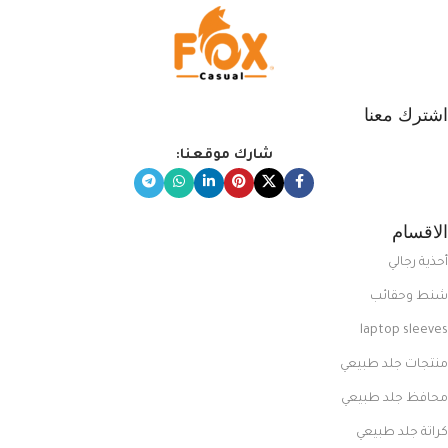
اشترك معنا
شارك موقعنا:
الاقسام
أحذية رجالي
شنط وحقائب
laptop sleeves
منتجات جلد طبيعي
محافظ جلد طبيعي
كراتة جلد طبيعي