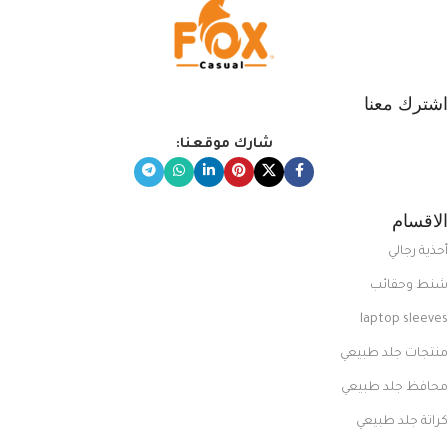
اشترك معنا
شارك موقعنا:
الاقسام
أحذية رجالي
شنط وحقائب
laptop sleeves
منتجات جلد طبيعي
محافظ جلد طبيعي
كراتة جلد طبيعي