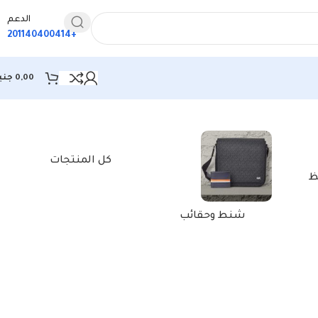
الدعم
+201140400414
0,00
جني
كل المنتجات
ظ
شنط وحقائب