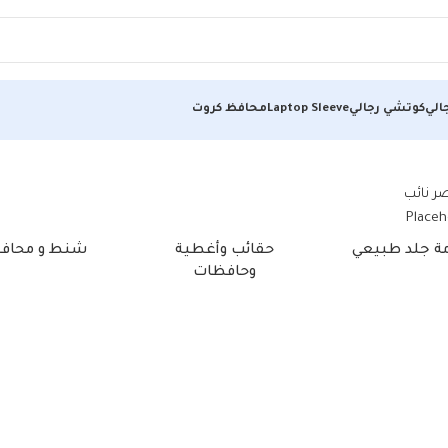
الي
كوتشي رجالي
Laptop Sleeve
محافظ كروت
مة جلد طبيعي
حقائب وأغطية
شنط و محاف
وحافظات