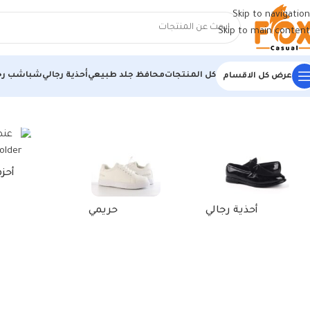
Skip to navigation
Skip to main content
كل المنتجات
محافظ جلد طبيعي
أحذية رجالي
شباشب رج
عرض كل الاقسام
الرئيسية
/
منتجات تحت الوسم “laptop sleeve 17 inch”
أحز
أحذية رجالي
حريمي