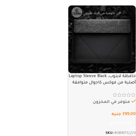
حافظة لابتوب، Laptop Sleeve Black
أصلية من فوكس كاجوال متوافقة
مع MacBook Air 13 “و MacBook Pro
13” ، (M1 / M2 / A2338 / A2251 /
A2289 / A2159 / A1989 /…
متوفر في المخزون
399,00
جنيه
شراء المنتج
SKU:
B0BW7S3JV9