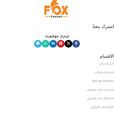
اشترك معنا
شارك موقعنا:
الاقسام
أحذية رجالي
شنط وحقائب
laptop sleeves
منتجات جلد طبيعي
محافظ جلد طبيعي
كراتة جلد طبيعي