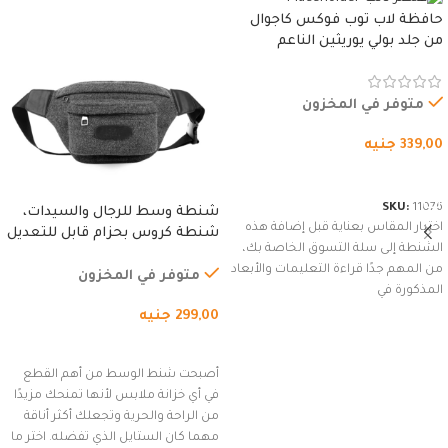
حافظة لاب توب فوكس كاجوال
من جلد بولي يوريثين الناعم
المقاوم للماء، مع غطاء مبطن
وسوستة.
متوفر في المخزون
339,00
جنيه
شراء المنتج
SKU:
11076
شنطة وسط للرجال والسيدات،
اختيار المقاس بعناية قبل إضافة هذه
شنطة كروس بحزام قابل للتعديل
الشنطة إلى سلة التسوق الخاصة بك،
للاستخدام الخارجي، التمارين،
من المهم جدًا قراءة التعليمات والأبعاد
السفر، الجري العادي، المشي
متوفر في المخزون
المذكورة في
لمسافات طويلة، وركوب الدراجات.
299,00
جنيه
(رمادي)
إضافة إلى السلة
أصبحت شنط الوسط من أهم القطع
في أي خزانة ملابس لأنها تمنحك مزيدًا
من الراحة والحرية وتجعلك أكثر أناقة
مهما كان الستايل الذي تفضله. اختر ما