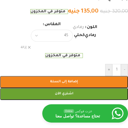
135,00
جنيه
320,00
جنيه
متوفر في المخزون
المقاس
اللون
رمادي
رمادي
كحلي
إزالة
متوفر في المخزون
+
-
إضافة إلى السلة
اشتري الآن
عزت فوكس
Online
تحتاج مساعدة؟ تواصل معنا