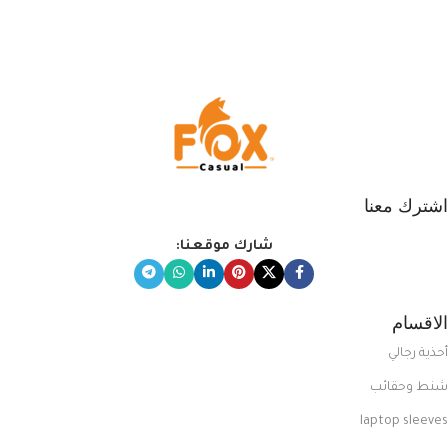
يناسب ذوقك من مجموعتنا المميزة
التي تضم العديد من الاستايلات
المبتكرة من Dipelle لتتألق بلوك جذاب
وغير التقليدي
اشترك معنا
شارك موقعنا:
الاقسام
أحذية رجالي
شنط وحقائب
laptop sleeves