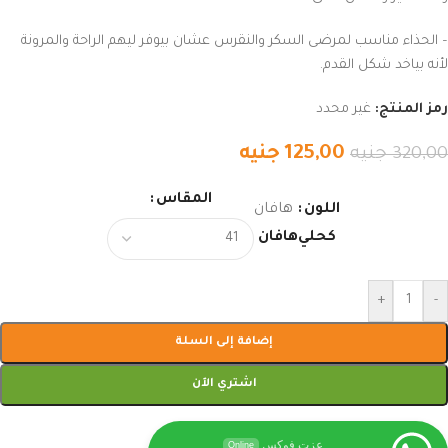
– الحذاء مناسب لمرضى السكر والنقرس عشان بيوفر ليهم الراحة والمرونة
لأنه بياخد شكل القدم.
رمز المنتج:
غير محدد
125,00
جنيه
320,00
جنيه
المقاس
اللون
هافان
كحلي
هافان
+
-
إضافة إلى السلة
اشتري الآن
عزت فوكس
Online