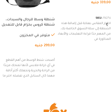
339,00
جنيه
شراء المنتج
SKU:
11076
شنطة وسط للرجال والسيدات،
اختيار المقاس بعناية قبل إضافة هذه
شنطة كروس بحزام قابل للتعديل
الشنطة إلى سلة التسوق الخاصة بك،
للاستخدام الخارجي، التمارين،
من المهم جدًا قراءة التعليمات والأبعاد
السفر، الجري العادي، المشي
متوفر في المخزون
المذكورة في
لمسافات طويلة، وركوب الدراجات.
299,00
جنيه
(رمادي)
إضافة إلى السلة
أصبحت شنط الوسط من أهم القطع
في أي خزانة ملابس لأنها تمنحك مزيدًا
من الراحة والحرية وتجعلك أكثر أناقة
مهما كان الستايل الذي تفضله. اختر ما
يناسب ذوقك من مجموعتنا المميزة
التي تضم العديد من الاستايلات
المبتكرة من Dipelle لتتألق بلوك جذاب
وغير التقليدي