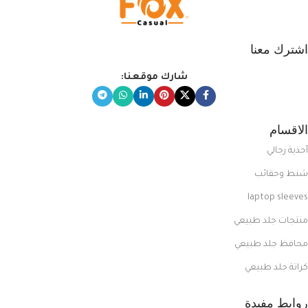
اشترك معنا
شارك موقعنا:
الاقسام
أحذية رجالي
شنط وحقائب
laptop sleeves
منتجات جلد طبيعي
محافظ جلد طبيعي
كراتة جلد طبيعي
روابط مفيدة