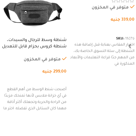
وسوستة.
متوفر في المخزون
339,00
جنيه
شراء المنتج
SKU:
11076
شنطة وسط للرجال والسيدات،
اختيار المقاس بعناية قبل إضافة هذه
شنطة كروس بحزام قابل للتعديل
الشنطة إلى سلة التسوق الخاصة بك،
للاستخدام الخارجي، التمارين،
من المهم جدًا قراءة التعليمات والأبعاد
السفر، الجري العادي، المشي
متوفر في المخزون
المذكورة في
لمسافات طويلة، وركوب الدراجات.
299,00
جنيه
(رمادي)
إضافة إلى السلة
أصبحت شنط الوسط من أهم القطع
في أي خزانة ملابس لأنها تمنحك مزيدًا
من الراحة والحرية وتجعلك أكثر أناقة
مهما كان الستايل الذي تفضله. اختر ما
يناسب ذوقك من مجموعتنا المميزة
التي تضم العديد من الاستايلات
المبتكرة من Dipelle لتتألق بلوك جذاب
وغير التقليدي