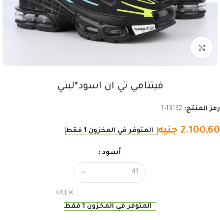
اضغط للتكبير
فيتنامي تي ان اسود*لبني
رمز المنتج:
13132-1
2.100,60
جنيه
المتوفر في المخزون 1 فقط
أسود
إزالة
المتوفر في المخزون 1 فقط