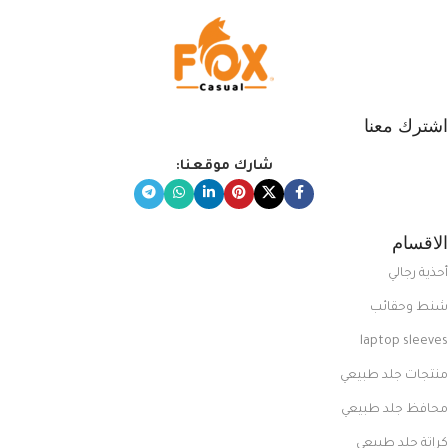
اشترك معنا
شارك موقعنا:
الاقسام
أحذية رجالي
شنط وحقائب
laptop sleeves
منتجات جلد طبيعي
محافظ جلد طبيعي
كراتة جلد طبيعي