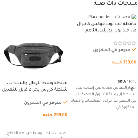
منتجات ذات صله
حافظة لاب توب فوكس كاجوال
من جلد بولي يوريثين الناعم
المقاوم للماء، مع غطاء مبطن
وسوستة.
متوفر في المخزون
339,00
جنيه
شراء المنتج
SKU:
11076
شنطة وسط للرجال والسيدات،
اختيار المقاس بعناية قبل إضافة هذه
شنطة كروس بحزام قابل للتعديل
الشنطة إلى سلة التسوق الخاصة بك،
للاستخدام الخارجي، التمارين،
من المهم جدًا قراءة التعليمات والأبعاد
السفر، الجري العادي، المشي
متوفر في المخزون
المذكورة في
لمسافات طويلة، وركوب الدراجات.
299,00
جنيه
(رمادي)
إضافة إلى السلة
أصبحت شنط الوسط من أهم القطع