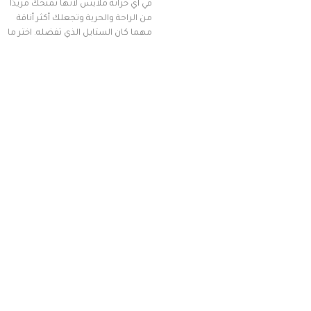
في أي خزانة ملابس لأنها تمنحك مزيدًا
من الراحة والحرية وتجعلك أكثر أناقة
مهما كان الستايل الذي تفضله. اختر ما
يناسب ذوقك من مجموعتنا المميزة
التي تضم العديد من الاستايلات
المبتكرة من Dipelle لتتألق بلوك جذاب
وغير التقليدي