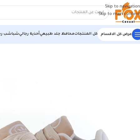
Skip to navigation
Skip to main content
كل المنتجات
محافظ جلد طبيعي
أحذية رجالي
شباشب رج
عرض كل الاقسام
الرئيسية
/
أحذية رجالي
/
كوتشي رجالي
/
كوتش اديداس هافان * ابيض : الأناق