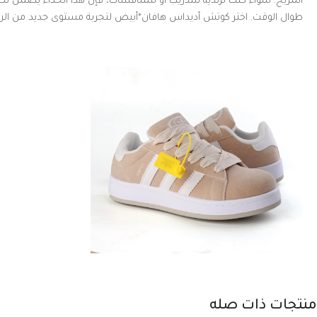
المريح. سواء كنت ترتديه للتدريب أو للمنافسات، فإن هذا الحذاء يضمن لك م
طوال الوقت. اختر كوتش أديداس هافان*أبيض لتجربة مستوى جديد من الراحة
منتجات ذات صله