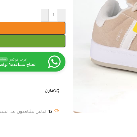
+
-
عزت فوكس
nline
تحتاج مساعدة؟ تواص
قارن
12
الناس يشاهدون هذا المنتج