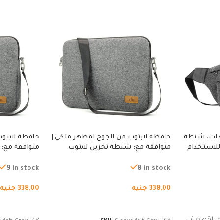
دات، شنطة
حافظة لابتوب من الجوخ لمظهر ملكي |
حافظة لابتوب
للاستخدام
متوافقة مع: شنطة تخزين لابتوب
متوافقة مع: 
لجري العادي،
لجميع الأجهزة، شنطة واقية محمولة
لجميع الأجهز
كوب
من الجوخ لجهاز نوت بوك والتابلت،
من الجوخ لجه
9 in stock
8 in stock
للجنسين
للجنسين
338,00
جنيه
338,00
جنيه
إضافة إلى السلة
إضافة إلى ا
 القطع في