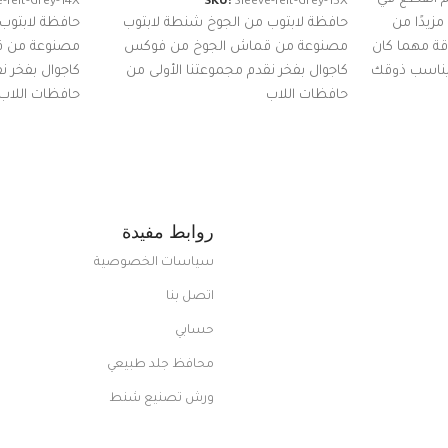
-felt-Grey-14X
SKU:
Sleeve-felt-Grey-15X
زيدًا من
حافظة لابتوب من الجوخ شنطة لابتوب
حافظة لابتوب
اقة مهما كان
مصنوعة من قماش الجوخ من فوكس
مصنوعة من 
 يناسب ذوقك
كاجوال بفخر نقدم مجموعتنا الأولى من
كاجوال بفخر ن
ضم العديد
حافظات اللاب
حافظات اللاب
من الاستايلات المبتكرة من Dipelle لتتألق
روابط مفيدة
سياسات الخصوصية
اتصل بنا
حسابي
محافظ جلد طبيعي
ورش تصنيع شنط