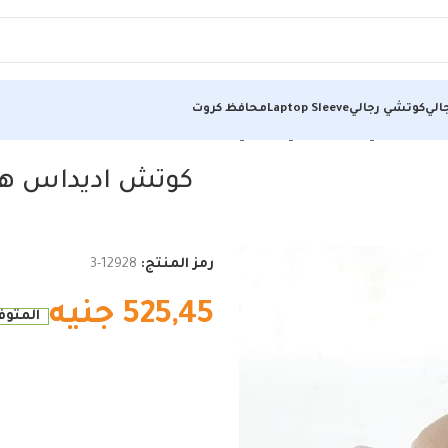
الي
كوتشي رجالي
Laptop Sleeve
محافظ كروت
ة والراحة في حذاء رياضي عصري
كوتش اديداس هافا
رمز المنتج:
12928-3
525,45
جنيه
المتوفر 