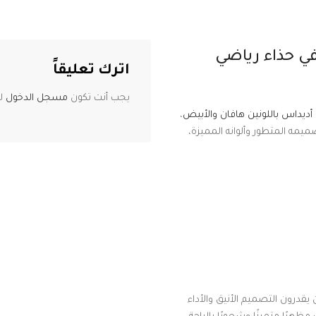
في حذاء رياضي
اترك تعليقاً
يجب أنت تكون
مسجل الدخول
لت
ديداس باللونين هافان والأبيض
،
صميمه المتطور وألوانه المميزة،
يقدرون التصميم الأنيق والأداء