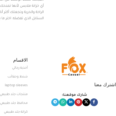
أي خزانة ملابس لأنها تمنحك م
الراحة والحرية وتجعلك أكثر أن
الستايل الذي تفضله. اختر ما
من مجموعتنا المميزة التي ت
بلوك جذاب وغير التقليدي
الاقسام
أحذية رجالي
شنط وحقائب
اشترك معنا
laptop sleeves
منتجات جلد طبيعي
شارك موقعنا:
محافظ جلد طبيعي
كراتة جلد طبيعي