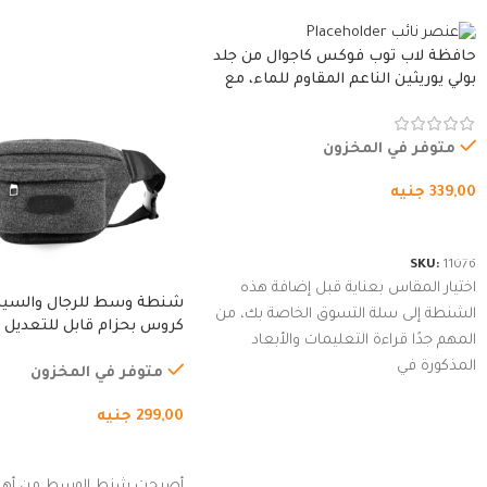
حافظة لاب توب فوكس كاجوال من جلد
بولي يوريثين الناعم المقاوم للماء، مع
غطاء مبطن وسوستة.
متوفر في المخزون
339,00
جنيه
شراء المنتج
SKU:
11076
اختيار المقاس بعناية قبل إضافة هذه
شنطة وسط للرجال والسي
الشنطة إلى سلة التسوق الخاصة بك، من
كروس بحزام قابل للتعديل 
المهم جدًا قراءة التعليمات والأبعاد
الخارجي، التمارين، السفر، ا
المذكورة في
المشي لمسافات طويلة، ور
متوفر في المخزون
الدراجات. (رمادي)
299,00
جنيه
إضافة إلى السلة
أصبحت شنط الوسط من أهم