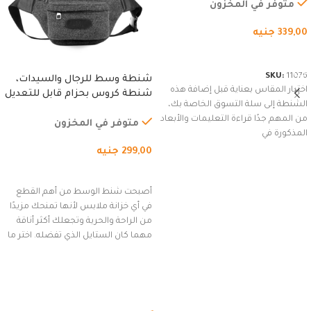
متوفر في المخزون
339,00
جنيه
شراء المنتج
SKU:
11076
شنطة وسط للرجال والسيدات،
اختيار المقاس بعناية قبل إضافة هذه
شنطة كروس بحزام قابل للتعديل
الشنطة إلى سلة التسوق الخاصة بك،
للاستخدام الخارجي، التمارين،
من المهم جدًا قراءة التعليمات والأبعاد
السفر، الجري العادي، المشي
متوفر في المخزون
المذكورة في
لمسافات طويلة، وركوب الدراجات.
299,00
جنيه
(رمادي)
إضافة إلى السلة
أصبحت شنط الوسط من أهم القطع
في أي خزانة ملابس لأنها تمنحك مزيدًا
من الراحة والحرية وتجعلك أكثر أناقة
مهما كان الستايل الذي تفضله. اختر ما
يناسب ذوقك من مجموعتنا المميزة
التي تضم العديد من الاستايلات
المبتكرة من Dipelle لتتألق بلوك جذاب
وغير التقليدي