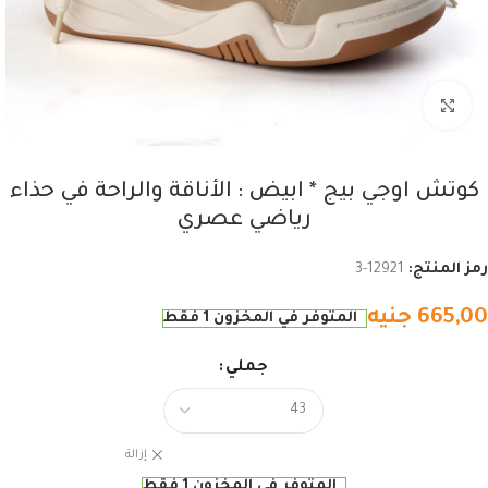
اضغط للتكبير
كوتش اوجي بيج * ابيض : الأناقة والراحة في حذاء
رياضي عصري
رمز المنتج:
12921-3
665,00
جنيه
المتوفر في المخزون 1 فقط
جملي
إزالة
المتوفر في المخزون 1 فقط