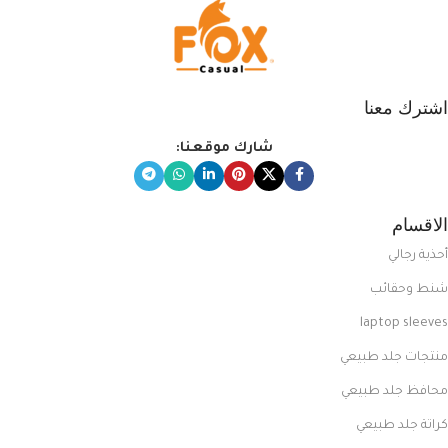
اشترك معنا
شارك موقعنا:
الاقسام
أحذية رجالي
شنط وحقائب
laptop sleeves
منتجات جلد طبيعي
محافظ جلد طبيعي
كراتة جلد طبيعي