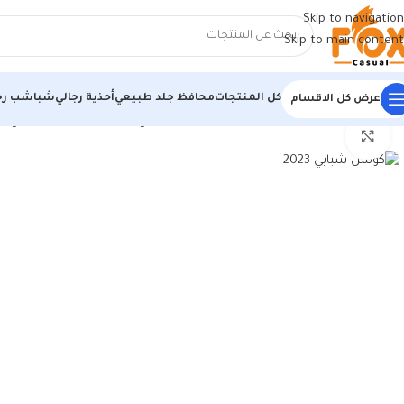
Skip to navigation
Skip to main content
كل المنتجات
محافظ جلد طبيعي
أحذية رجالي
شباشب رج
عرض كل الاقسام
الرئيسية
/
أحذية رجالي
/
كوتشي رجالي
/
كوتش رجالي مستورد ابيض*رمادي
اضغط للتكبير