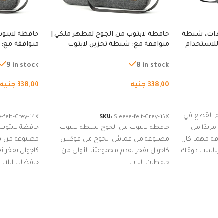
دات، شنطة
حافظة لابتوب من الجوخ لمظهر ملكي |
حافظة لابتوب
للاستخدام
متوافقة مع: شنطة تخزين لابتوب
متوافقة مع: 
لجري العادي،
لجميع الأجهزة، شنطة واقية محمولة
لجميع الأجهز
كوب
من الجوخ لجهاز نوت بوك والتابلت،
من الجوخ لجه
9 in stock
8 in stock
للجنسين
للجنسين
338,00
جنيه
338,00
جنيه
إضافة إلى السلة
إضافة إلى ا
 القطع في
-felt-Grey-14X
SKU:
Sleeve-felt-Grey-15X
زيدًا من
حافظة لابتوب من الجوخ شنطة لابتوب
حافظة لابتوب
اقة مهما كان
مصنوعة من قماش الجوخ من فوكس
مصنوعة من 
 يناسب ذوقك
كاجوال بفخر نقدم مجموعتنا الأولى من
كاجوال بفخر ن
ضم العديد
حافظات اللاب
حافظات اللاب
من الاستايلات المبتكرة من Dipelle لتتألق