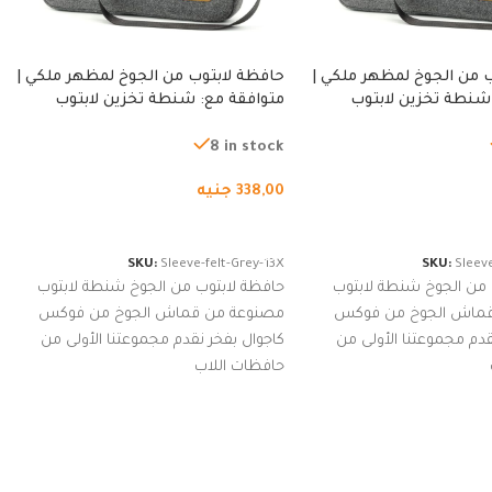
 من الجوخ لمظهر ملكي |
حافظة لابتوب من الجوخ لمظهر ملكي |
شنطة تخزين لابتوب
متوافقة مع: شنطة تخزين لابتوب
ة، شنطة واقية محمولة
لجميع الأجهزة، شنطة واقية محمولة
از نوت بوك والتابلت،
من الجوخ لجهاز نوت بوك والتابلت،
8 in stock
للجنسين
338,00
جنيه
لسلة
إضافة إلى السلة
SKU:
Sleeve-felt-Grey-13X
SKU:
Sleeve
 من الجوخ شنطة لابتوب
حافظة لابتوب من الجوخ شنطة لابتوب
قماش الجوخ من فوكس
مصنوعة من قماش الجوخ من فوكس
قدم مجموعتنا الأولى من
كاجوال بفخر نقدم مجموعتنا الأولى من
حافظات اللاب