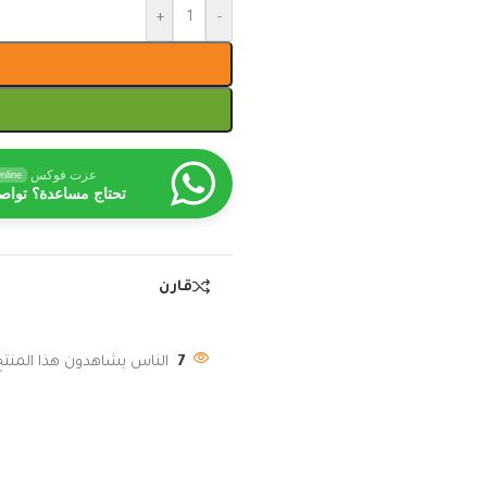
+
-
عزت فوكس
nline
تحتاج مساعدة؟ تواص
قارن
7
الناس يشاهدون هذا المنتج 