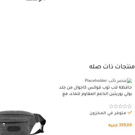
منتجات ذات صله
حافظة لاب توب فوكس كاجوال من جلد
بولي يوريثين الناعم المقاوم للماء، مع
غطاء مبطن وسوستة.
متوفر في المخزون
339,00
جنيه
شراء المنتج