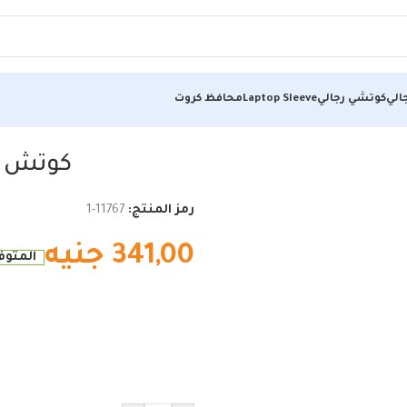
الي
كوتشي رجالي
Laptop Sleeve
محافظ كروت
كوتش ر
رمز المنتج:
11767-1
341,00
جنيه
المتوفر 