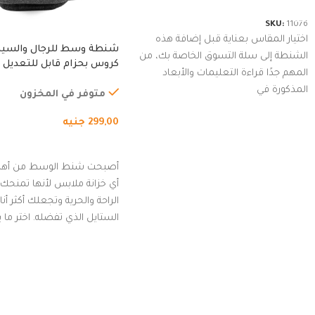
SKU:
11076
اختيار المقاس بعناية قبل إضافة هذه
شنطة وسط للرجال والسي
الشنطة إلى سلة التسوق الخاصة بك، من
كروس بحزام قابل للتعديل 
المهم جدًا قراءة التعليمات والأبعاد
الخارجي، التمارين، السفر، ا
المذكورة في
المشي لمسافات طويلة، ور
متوفر في المخزون
الدراجات. (رمادي)
299,00
جنيه
إضافة إلى السلة
أصبحت شنط الوسط من أهم
أي خزانة ملابس لأنها تمنحك م
الراحة والحرية وتجعلك أكثر أن
الستايل الذي تفضله. اختر ما
من مجموعتنا المميزة التي ت
بلوك جذاب وغير التقليدي