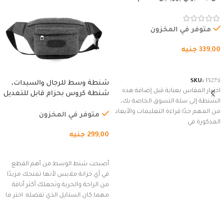
المقاوم للماء، مع غطاء مبطن
وسوستة.
متوفر في المخزون
339,00
جنيه
شراء المنتج
SKU:
11076
شنطة وسط للرجال والسيدات،
اختيار المقاس بعناية قبل إضافة هذه
شنطة كروس بحزام قابل للتعديل
الشنطة إلى سلة التسوق الخاصة بك،
للاستخدام الخارجي، التمارين،
من المهم جدًا قراءة التعليمات والأبعاد
السفر، الجري العادي، المشي
متوفر في المخزون
المذكورة في
لمسافات طويلة، وركوب الدراجات.
299,00
جنيه
(رمادي)
إضافة إلى السلة
أصبحت شنط الوسط من أهم القطع
في أي خزانة ملابس لأنها تمنحك مزيدًا
من الراحة والحرية وتجعلك أكثر أناقة
مهما كان الستايل الذي تفضله. اختر ما
يناسب ذوقك من مجموعتنا المميزة
التي تضم العديد من الاستايلات