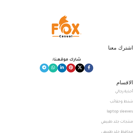
المبتكرة من Dipelle لتتألق بلوك جذاب
وغير التقليدي
اشترك معنا
شارك موقعنا:
الاقسام
أحذية رجالي
شنط وحقائب
laptop sleeves
منتجات جلد طبيعي
محافظ جلد طبيعي