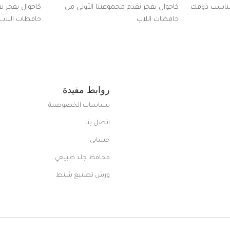
 يناسب ذوقك
كاجوال بفخر نقدم مجموعتنا الأولى من
كاجوال بفخر ن
ضم العديد
حافظات اللاب
حافظات اللاب
من الاستايلات المبتكرة من Dipelle لتتألق
روابط مفيدة
سياسات الخصوصية
اتصل بنا
حسابي
محافظ جلد طبيعي
ورش تصنيع شنط