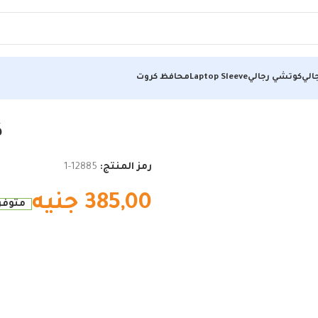
الي
كوتشي رجالي
Laptop Sleeve
محافظ كروت
ك
رمز المنتج:
12885-1
385,00
جنيه
متوفر