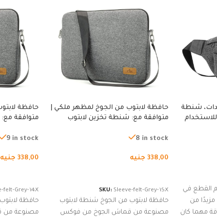
دات، شنطة
حافظة لابتوب من الجوخ لمظهر ملكي |
حافظة لابتوب
للاستخدام
متوافقة مع: شنطة تخزين لابتوب
متوافقة مع: 
لجري العادي،
لجميع الأجهزة، شنطة واقية محمولة
لجميع الأجهز
كوب
من الجوخ لجهاز نوت بوك والتابلت،
من الجوخ لجه
9 in stock
8 in stock
للجنسين
للجنسين
338,00
جنيه
338,00
جنيه
إضافة إلى السلة
إضافة إلى ا
 القطع في
-felt-Grey-14X
SKU:
Sleeve-felt-Grey-15X
زيدًا من
حافظة لابتوب من الجوخ شنطة لابتوب
حافظة لابتوب
اقة مهما كان
مصنوعة من قماش الجوخ من فوكس
مصنوعة من 