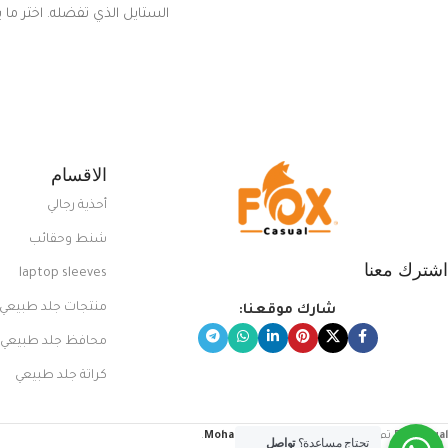
الستايل الذي تفضله. اختر ما
من مجموعتنا المميزة التي ت
بلوك جذاب وغير التقليدي
الاقسام
أحذية رجالي
شنط وحقائب
اشترك معنا
laptop sleeves
منتجات جلد طبيعي
شارك موقعنا:
محافظ جلد طبيعي
كراتة جلد طبيعي
FoxCasual
تم إنشاؤه بواسطة
Mohamed Sayed
.
تحتاج مساعدة؟
تواصل