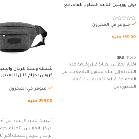
بولي يوريثين الناعم المقاوم للماء، مع
غطاء مبطن وسوستة.
متوفر في المخزون
339,00
جنيه
شراء المنتج
SKU:
11076
اختيار المقاس بعناية قبل إضافة هذه
شنطة وسط للرجال والسي
الشنطة إلى سلة التسوق الخاصة بك، من
كروس بحزام قابل للتعديل 
المهم جدًا قراءة التعليمات والأبعاد
الخارجي، التمارين، السفر، ا
المذكورة في
المشي لمسافات طويلة، ور
متوفر في المخزون
الدراجات. (رمادي)
299,00
جنيه
إضافة إلى السلة
أصبحت شنط الوسط من أهم
أي خزانة ملابس لأنها تمنحك م
الراحة والحرية وتجعلك أكثر أن