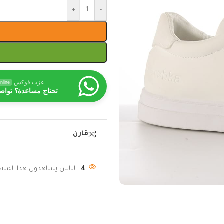
+
-
عزت فوكس
nline
تحتاج مساعدة؟ تواص
قارن
4
الناس يشاهدون هذا المنتج 