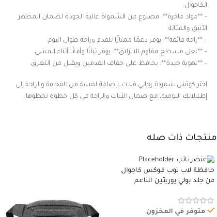
الكاجوال.
– **مواد فاخرة**: مصنوع من الشمواة عالية الجودة لضمان المظهر
الأنيق والمتانة.
– **راحة فائقة**: يوفر دعمًا ممتازًا للقدم وراحة طوال اليوم.
– **نعل مسطح مقاوم للانزلاق**: يوفر ثباتًا وأمانًا أثناء المشي.
– **تهوية جيدة**: يحافظ على جفاف القدمين ويقلل من التعرق.
اختر كوتش شمواة رجالي فلات لإضافة لمسة من الفخامة والراحة إلى
إطلالاتك اليومية، مع ضمان الثبات والراحة في كل خطوة تخطوها.
منتجات ذات صله
حافظة لاب توب فوكس كاجوال
من جلد بولي يوريثين الناعم
المقاوم للماء، مع غطاء مبطن
وسوستة.
متوفر في المخزون