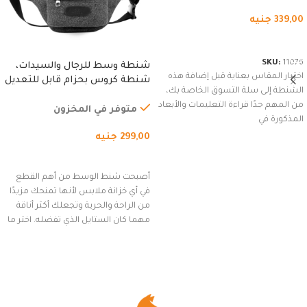
339,00
جنيه
شراء المنتج
SKU:
11076
شنطة وسط للرجال والسيدات،
اختيار المقاس بعناية قبل إضافة هذه
شنطة كروس بحزام قابل للتعديل
الشنطة إلى سلة التسوق الخاصة بك،
للاستخدام الخارجي، التمارين،
من المهم جدًا قراءة التعليمات والأبعاد
السفر، الجري العادي، المشي
متوفر في المخزون
المذكورة في
لمسافات طويلة، وركوب الدراجات.
299,00
جنيه
(رمادي)
إضافة إلى السلة
أصبحت شنط الوسط من أهم القطع
في أي خزانة ملابس لأنها تمنحك مزيدًا
من الراحة والحرية وتجعلك أكثر أناقة
مهما كان الستايل الذي تفضله. اختر ما
يناسب ذوقك من مجموعتنا المميزة
التي تضم العديد من الاستايلات
المبتكرة من Dipelle لتتألق بلوك جذاب
وغير التقليدي