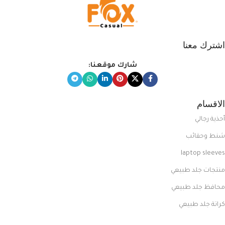
اشترك معنا
شارك موقعنا:
الاقسام
أحذية رجالي
شنط وحقائب
laptop sleeves
منتجات جلد طبيعي
محافظ جلد طبيعي
كراتة جلد طبيعي