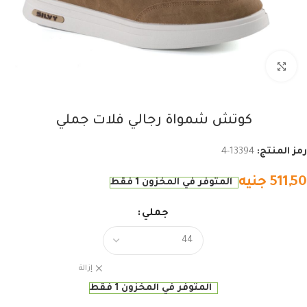
اضغط للتكبير
كوتش شمواة رجالي فلات جملي
رمز المنتج:
13394-4
511,50
جنيه
المتوفر في المخزون 1 فقط
جملي
إزالة
المتوفر في المخزون 1 فقط