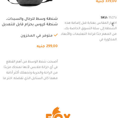
339,00
جنيه
شراء المنتج
SKU:
11076
شنطة وسط للرجال والسيدات،
اختيار المقاس بعناية قبل إضافة هذه
شنطة كروس بحزام قابل للتعديل
الشنطة إلى سلة التسوق الخاصة بك،
للاستخدام الخارجي، التمارين،
من المهم جدًا قراءة التعليمات والأبعاد
السفر، الجري العادي، المشي
متوفر في المخزون
المذكورة في
لمسافات طويلة، وركوب الدراجات.
299,00
جنيه
(رمادي)
إضافة إلى السلة
أصبحت شنط الوسط من أهم القطع
في أي خزانة ملابس لأنها تمنحك مزيدًا
من الراحة والحرية وتجعلك أكثر أناقة
مهما كان الستايل الذي تفضله. اختر ما
يناسب ذوقك من مجموعتنا المميزة
التي تضم العديد من الاستايلات
المبتكرة من Dipelle لتتألق بلوك جذاب
وغير التقليدي