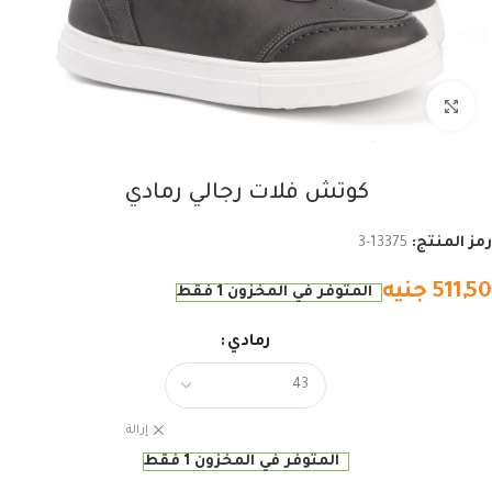
اضغط للتكبير
كوتش فلات رجالي رمادي
رمز المنتج:
13375-3
511,50
جنيه
المتوفر في المخزون 1 فقط
رمادي
إزالة
المتوفر في المخزون 1 فقط