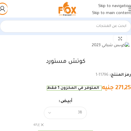
Skip to navigation
Skip to main content
الرئيسية
/
حريمي
/
كوتشي حريمي
اضغط للتكبير
كوتش مستورد
رمز المنتج:
11796-1
271,25
جنيه
المتوفر في المخزون 1 فقط
أبيض
إزالة