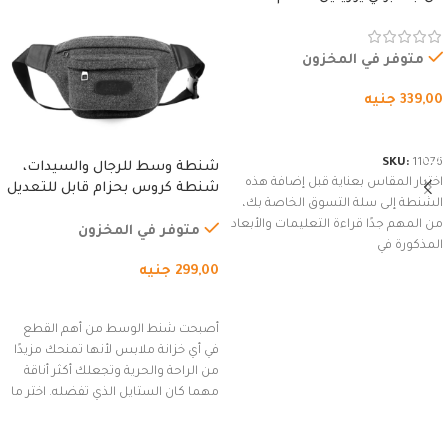
المقاوم للماء، مع غطاء مبطن
وسوستة.
متوفر في المخزون
339,00
جنيه
شراء المنتج
SKU:
11076
شنطة وسط للرجال والسيدات،
اختيار المقاس بعناية قبل إضافة هذه
شنطة كروس بحزام قابل للتعديل
الشنطة إلى سلة التسوق الخاصة بك،
للاستخدام الخارجي، التمارين،
من المهم جدًا قراءة التعليمات والأبعاد
السفر، الجري العادي، المشي
متوفر في المخزون
المذكورة في
لمسافات طويلة، وركوب الدراجات.
299,00
جنيه
(رمادي)
إضافة إلى السلة
أصبحت شنط الوسط من أهم القطع
في أي خزانة ملابس لأنها تمنحك مزيدًا
من الراحة والحرية وتجعلك أكثر أناقة
مهما كان الستايل الذي تفضله. اختر ما
يناسب ذوقك من مجموعتنا المميزة
التي تضم العديد من الاستايلات