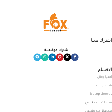
المبتكرة من Dipelle لتتألق بلوك جذاب
وغير التقليدي
اشترك معنا
شارك موقعنا:
الاقسام
أحذية رجالي
شنط وحقائب
laptop sleeves
منتجات جلد طبيعي
محافظ جلد طبيعي