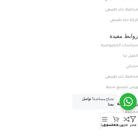
محافظ جلد طبيعي
كراتة جلد طبيعي
روابط مفيدة
سياسات الخصوصية
اتصل بنا
حسابي
محافظ جلد طبيعي
ورش تصنيع شنط
تحتاج مساعدة؟
تواصل
روابط مفيدة
معنا
المدونة
معلومات عنا
فلتر
قارن
عربة التسوق
القائمة الرئيسية
العروض الحصرية