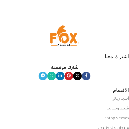
اشترك معنا
شارك موقعنا:
الاقسام
أحذية رجالي
شنط وحقائب
laptop sleeves
منتجات جلد طبيعي