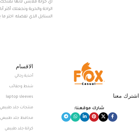
أي خزانة ملابس لأنها تمنحك م
الراحة والحرية وتجعلك أكثر أن
الستايل الذي تفضله. اختر ما
من مجموعتنا المميزة التي ت
بلوك جذاب وغير التقليدي
الاقسام
أحذية رجالي
شنط وحقائب
اشترك معنا
laptop sleeves
منتجات جلد طبيعي
شارك موقعنا:
محافظ جلد طبيعي
كراتة جلد طبيعي