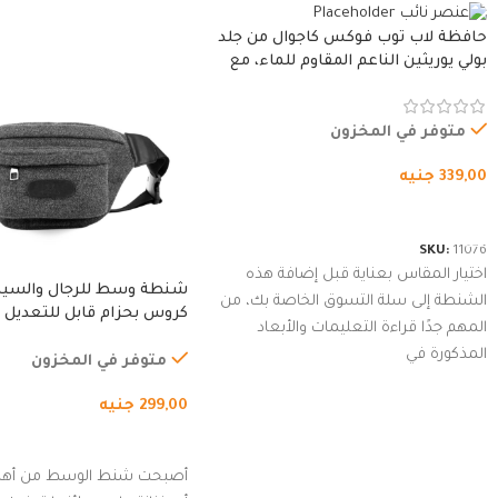
حافظة لاب توب فوكس كاجوال من جلد
بولي يوريثين الناعم المقاوم للماء، مع
غطاء مبطن وسوستة.
متوفر في المخزون
339,00
جنيه
شراء المنتج
SKU:
11076
اختيار المقاس بعناية قبل إضافة هذه
شنطة وسط للرجال والسي
الشنطة إلى سلة التسوق الخاصة بك، من
كروس بحزام قابل للتعديل 
المهم جدًا قراءة التعليمات والأبعاد
الخارجي، التمارين، السفر، ا
المذكورة في
المشي لمسافات طويلة، ور
متوفر في المخزون
الدراجات. (رمادي)
299,00
جنيه
إضافة إلى السلة
أصبحت شنط الوسط من أهم