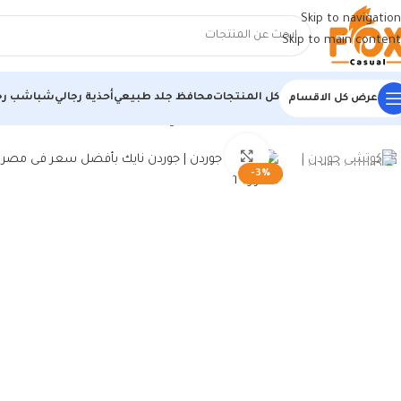
Skip to navigation
Skip to main content
كل المنتجات
محافظ جلد طبيعي
أحذية رجالي
شباشب رج
عرض كل الاقسام
الرئيسية
/
أحذية رجالي
/
كوتشي رجالي
/
كوتشي جوردن | جوردن نايك بأفضل س
اضغط للتكبير
-3%