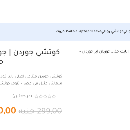
الي
كوتشي رجالي
Laptop Sleeve
محافظ كروت
عر فى مصر | نايك حذاء جوردان اير جوردان
كوتشي جوردن | جو
حذ
كوتشي جوردن فتنامي اصلي بالباركود و
ملهاش مثيل في مصر – تتوفر كوتشيات 
(مراجعتين)
0,00
299,00
جنيه