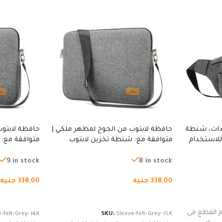
دات، شنطة
حافظة لابتوب من الجوخ لمظهر ملكي |
حافظة لابتوب
للاستخدام
متوافقة مع: شنطة تخزين لابتوب
متوافقة مع: 
لجري العادي،
لجميع الأجهزة، شنطة واقية محمولة
لجميع الأجهز
كوب
من الجوخ لجهاز نوت بوك والتابلت،
من الجوخ لجه
9 in stock
8 in stock
للجنسين
للجنسين
338,00
جنيه
338,00
جنيه
إضافة إلى السلة
إضافة إلى ا
 القطع في
-felt-Grey-14X
SKU:
Sleeve-felt-Grey-15X