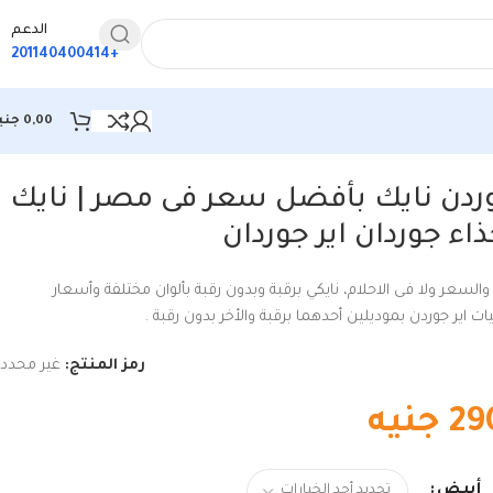
الدعم
+201140400414
0,00
جني
ردن نايك بأفضل سعر فى مصر | نايك
اء جوردان اير جوردان
السعر ولا فى الاحلام، نايكي برقبة وبدون رقبة بألوان مختلفة وأسعار
اير جوردن بموديلين أحدهما برقبة والأخر بدون رقبة .
رمز المنتج:
غير محدد
29
جنيه
أبيض