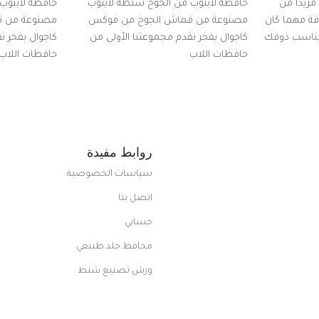
زيدًا من
حافظة لابتوب من الجوخ شنطة لابتوب
حافظة لابتوب
اقة مهما كان
مصنوعة من قماش الجوخ من فوكس
مصنوعة من 
 يناسب ذوقك
كاجوال بفخر نقدم مجموعتنا الأولى من
كاجوال بفخر ن
ضم العديد
حافظات اللاب
حافظات اللاب
من الاستايلات المبتكرة من Dipelle لتتألق
روابط مفيدة
سياسات الخصوصية
اتصل بنا
حسابي
محافظ جلد طبيعي
ورش تصنيع شنط