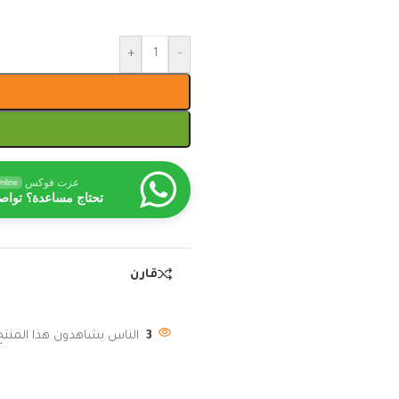
+
-
عزت فوكس
nline
تحتاج مساعدة؟ تواص
قارن
3
الناس يشاهدون هذا المنتج 