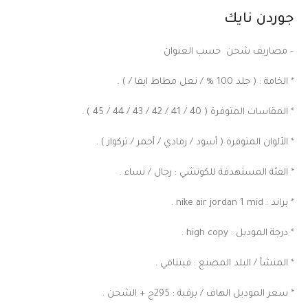
جوردن نايك
– مصاريف شحن حسب العنوان
* الخامة : ( جلد 100 % / نعل مطاط ايفا / ) .
* المقاسات المتوفرة ( 40 / 41 / 42 / 43 / 44 / 45 ) .
* الألوان المتوفرة ( أسود / رمادي / أحمر / تركواز ) .
* الفئة المستهدفة للكوتشي : رجال / نساء .
* براند : nike air jordan 1 mid .
* درجة الموديل : high copy .
* المنشأ / البلد المصنع : فيتنامي .
* سعر الموديل الهاف / برقبة : 295ج + الشحن .