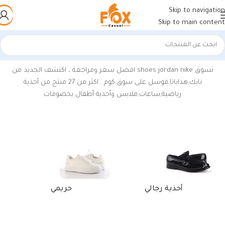
Skip to navigation
Skip to main content
الرئيسية
/
منتجات تحت الوسم “كوتش جوردن”
عرض ⁦3⁩ من كل النتائج
تسوق nike
jordan
shoes افضل سعر ومراجعة ، اكتشف الجديد من
نايك,هدايانا,فوسل على سوق.كوم . اكثر من 27 منتج من أحذية
رياضية,ساعات,ملابس وأحذية أطفال بخصومات
أحذية رجالي
حريمي