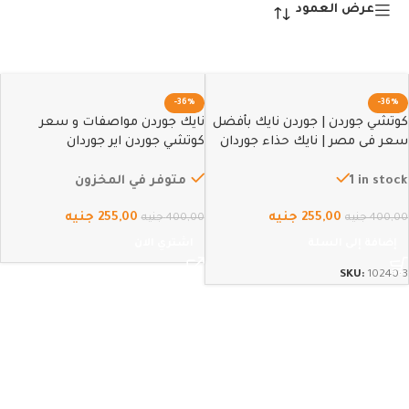
عرض العمود
-36%
-36%
كوتشي جوردن | جوردن نايك بأفضل
نايك جوردن مواصفات و سعر
سعر فى مصر | نايك حذاء جوردان
كوتشي جوردن اير جوردان
اير جوردان أسود*رمادي – 43
1 in stock
متوفر في المخزون
255,00
جنيه
255,00
جنيه
400,00
جنيه
400,00
جنيه
إضافة إلى السلة
اشتري الان
SKU:
10240-3