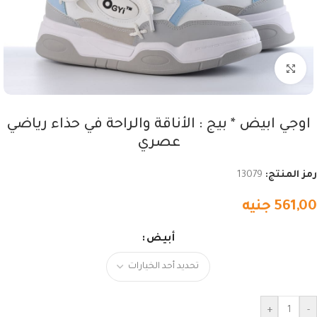
اضغط للتكبير
اوجي ابيض * بيج : الأناقة والراحة في حذاء رياضي
عصري
رمز المنتج:
13079
561,00
جنيه
أبيض
+
-