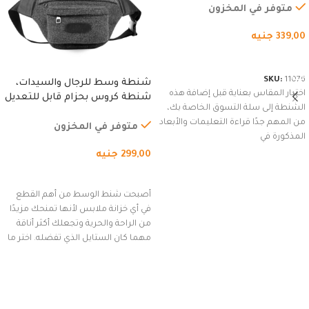
متوفر في المخزون
339,00
جنيه
شراء المنتج
SKU:
11076
شنطة وسط للرجال والسيدات،
اختيار المقاس بعناية قبل إضافة هذه
شنطة كروس بحزام قابل للتعديل
الشنطة إلى سلة التسوق الخاصة بك،
للاستخدام الخارجي، التمارين،
من المهم جدًا قراءة التعليمات والأبعاد
السفر، الجري العادي، المشي
متوفر في المخزون
المذكورة في
لمسافات طويلة، وركوب الدراجات.
299,00
جنيه
(رمادي)
إضافة إلى السلة
أصبحت شنط الوسط من أهم القطع
في أي خزانة ملابس لأنها تمنحك مزيدًا
من الراحة والحرية وتجعلك أكثر أناقة
مهما كان الستايل الذي تفضله. اختر ما
يناسب ذوقك من مجموعتنا المميزة
التي تضم العديد من الاستايلات
المبتكرة من Dipelle لتتألق بلوك جذاب
وغير التقليدي