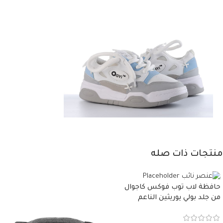
منتجات ذات صله
حافظة لاب توب فوكس كاجوال
من جلد بولي يوريثين الناعم
المقاوم للماء، مع غطاء مبطن
وسوستة.