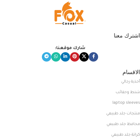
اشترك معنا
شارك موقعنا:
الاقسام
أحذية رجالي
شنط وحقائب
laptop sleeves
منتجات جلد طبيعي
محافظ جلد طبيعي
كراتة جلد طبيعي