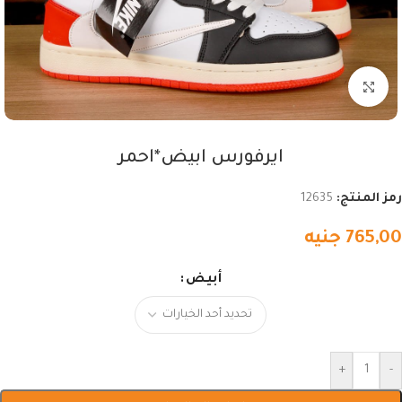
اضغط للتكبير
ايرفورس ابيض*احمر
رمز المنتج:
12635
765,00
جنيه
أبيض
+
-