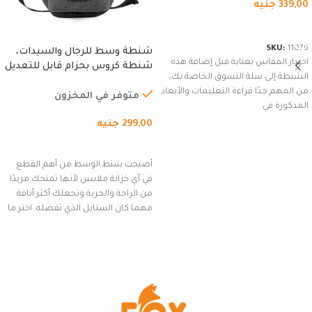
339,00
جنيه
شراء المنتج
SKU:
11076
شنطة وسط للرجال والسيدات،
اختيار المقاس بعناية قبل إضافة هذه
شنطة كروس بحزام قابل للتعديل
الشنطة إلى سلة التسوق الخاصة بك،
للاستخدام الخارجي، التمارين،
من المهم جدًا قراءة التعليمات والأبعاد
السفر، الجري العادي، المشي
متوفر في المخزون
المذكورة في
لمسافات طويلة، وركوب الدراجات.
299,00
جنيه
(رمادي)
إضافة إلى السلة
أصبحت شنط الوسط من أهم القطع
في أي خزانة ملابس لأنها تمنحك مزيدًا
من الراحة والحرية وتجعلك أكثر أناقة
مهما كان الستايل الذي تفضله. اختر ما
يناسب ذوقك من مجموعتنا المميزة
التي تضم العديد من الاستايلات
المبتكرة من Dipelle لتتألق بلوك جذاب
وغير التقليدي