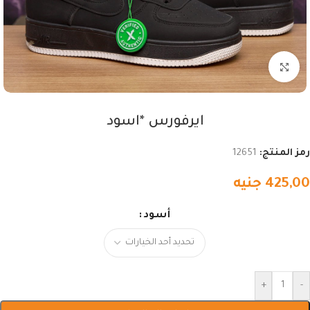
اضغط للتكبير
ايرفورس *اسود
رمز المنتج:
12651
425,00
جنيه
أسود
+
-