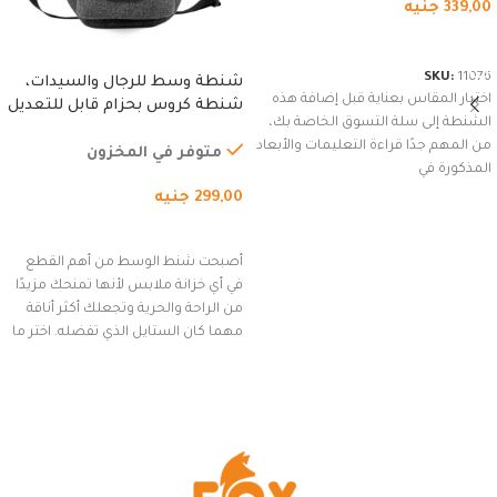
339,00
جنيه
شراء المنتج
SKU:
11076
شنطة وسط للرجال والسيدات،
اختيار المقاس بعناية قبل إضافة هذه
شنطة كروس بحزام قابل للتعديل
الشنطة إلى سلة التسوق الخاصة بك،
للاستخدام الخارجي، التمارين،
من المهم جدًا قراءة التعليمات والأبعاد
السفر، الجري العادي، المشي
متوفر في المخزون
المذكورة في
لمسافات طويلة، وركوب الدراجات.
299,00
جنيه
(رمادي)
إضافة إلى السلة
أصبحت شنط الوسط من أهم القطع
في أي خزانة ملابس لأنها تمنحك مزيدًا
من الراحة والحرية وتجعلك أكثر أناقة
مهما كان الستايل الذي تفضله. اختر ما
يناسب ذوقك من مجموعتنا المميزة
التي تضم العديد من الاستايلات
المبتكرة من Dipelle لتتألق بلوك جذاب
وغير التقليدي