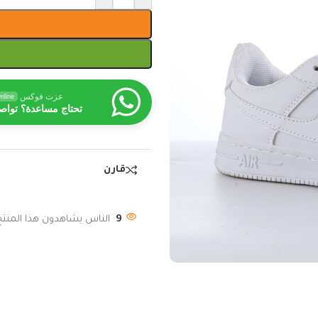
عزت فوكس
nline
تحتاج مساعدة؟ تواص
قارن
9
الناس يشاهدون هذا المنتج 