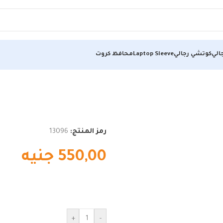
الي
كوتشي رجالي
Laptop Sleeve
محافظ كروت
رمز المنتج:
13096
550,00
جنيه
+
-