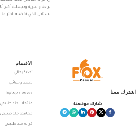
الراحة والحرية وتجعلك أكثر أن
الستايل الذي تفضله. اختر ما
من مجموعتنا المميزة التي ت
بلوك جذاب وغير التقليدي
الاقسام
أحذية رجالي
شنط وحقائب
اشترك معنا
laptop sleeves
منتجات جلد طبيعي
شارك موقعنا:
محافظ جلد طبيعي
كراتة جلد طبيعي