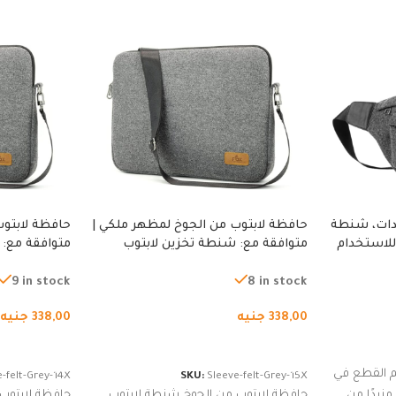
دات، شنطة
حافظة لابتوب من الجوخ لمظهر ملكي |
حافظة لابتوب
للاستخدام
متوافقة مع: شنطة تخزين لابتوب
متوافقة مع: 
لجري العادي،
لجميع الأجهزة، شنطة واقية محمولة
لجميع الأجهز
كوب
من الجوخ لجهاز نوت بوك والتابلت،
من الجوخ لجه
9 in stock
8 in stock
للجنسين
للجنسين
338,00
جنيه
338,00
جنيه
إضافة إلى السلة
إضافة إلى ا
 القطع في
-felt-Grey-14X
SKU:
Sleeve-felt-Grey-15X
زيدًا من
حافظة لابتوب من الجوخ شنطة لابتوب
حافظة لابتوب