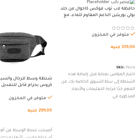
حافظة لاب توب فوكس كاجوال من جلد
بولي يوريثين الناعم المقاوم للماء، مع
غطاء مبطن وسوستة.
متوفر في المخزون
339,00
جنيه
شراء المنتج
SKU:
11076
اختيار المقاس بعناية قبل إضافة هذه
شنطة وسط للرجال والسي
الشنطة إلى سلة التسوق الخاصة بك، من
كروس بحزام قابل للتعديل 
المهم جدًا قراءة التعليمات والأبعاد
الخارجي، التمارين، السفر، ا
المذكورة في
المشي لمسافات طويلة، ور
متوفر في المخزون
الدراجات. (رمادي)
299,00
جنيه
إضافة إلى السلة
أصبحت شنط الوسط من أهم
أي خزانة ملابس لأنها تمنحك م