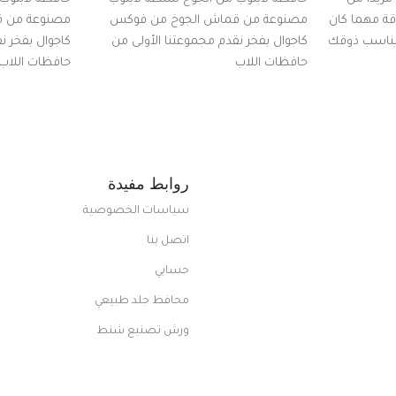
اقة مهما كان
مصنوعة من قماش الجوخ من فوكس
مصنوعة من 
 يناسب ذوقك
كاجوال بفخر نقدم مجموعتنا الأولى من
كاجوال بفخر ن
ضم العديد
حافظات اللاب
حافظات اللاب
من الاستايلات المبتكرة من Dipelle لتتألق
روابط مفيدة
سياسات الخصوصية
اتصل بنا
حسابي
محافظ جلد طبيعي
ورش تصنيع شنط