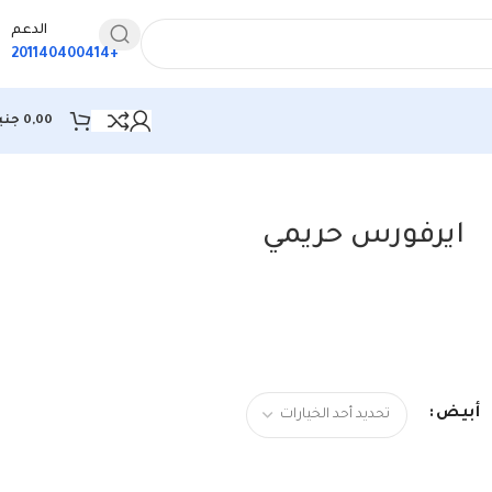
الدعم
+201140400414
0,00
جني
ايرفورس حريمي
أبيض