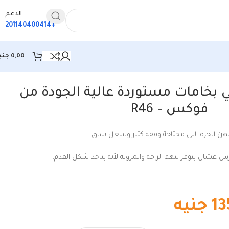
الدعم
+201140400414
0,00
جني
ي بخامات مستوردة عالية الجودة من
فوكس – R46
هن الحرة اللي محتاجة وقفة كتير وشغل شاق.
 عشان بيوفر ليهم الراحة والمرونة لأنه بياخد شكل القدم.
13
جنيه