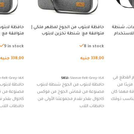
دات، شنطة
حافظة لابتوب من الجوخ لمظهر ملكي |
حافظة لابتوب
للاستخدام
متوافقة مع: شنطة تخزين لابتوب
متوافقة مع: 
لجري العادي،
لجميع الأجهزة، شنطة واقية محمولة
لجميع الأجهز
كوب
من الجوخ لجهاز نوت بوك والتابلت،
من الجوخ لجه
9 in stock
8 in stock
للجنسين
للجنسين
338,00
جنيه
338,00
جنيه
إضافة إلى السلة
إضافة إلى ا
 القطع في
-felt-Grey-14X
SKU:
Sleeve-felt-Grey-15X
زيدًا من
حافظة لابتوب من الجوخ شنطة لابتوب
حافظة لابتوب
اقة مهما كان
مصنوعة من قماش الجوخ من فوكس
مصنوعة من 
 يناسب ذوقك
كاجوال بفخر نقدم مجموعتنا الأولى من
كاجوال بفخر ن
ضم العديد
حافظات اللاب
حافظات اللاب
من الاستايلات المبتكرة من Dipelle لتتألق