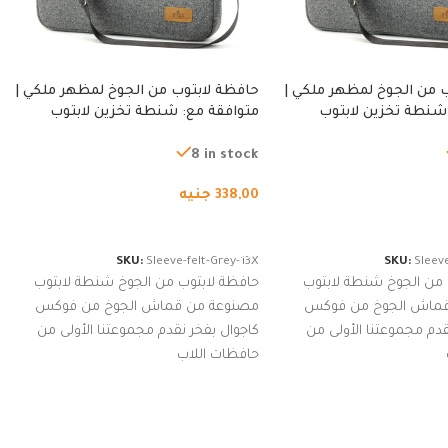
 من الجوخ لمظهر ملكي |
حافظة لابتوب من الجوخ لمظهر ملكي |
شنطة تخزين لابتوب
متوافقة مع: شنطة تخزين لابتوب
ة، شنطة واقية محمولة
لجميع الأجهزة، شنطة واقية محمولة
از نوت بوك والتابلت،
من الجوخ لجهاز نوت بوك والتابلت،
8 in stock
للجنسين
338,00
جنيه
لسلة
إضافة إلى السلة
SKU:
Sleeve-felt-Grey-13X
SKU:
Sleeve
 من الجوخ شنطة لابتوب
حافظة لابتوب من الجوخ شنطة لابتوب
قماش الجوخ من فوكس
مصنوعة من قماش الجوخ من فوكس
قدم مجموعتنا الأولى من
كاجوال بفخر نقدم مجموعتنا الأولى من
حافظات اللاب