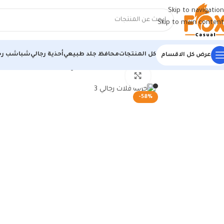
Skip to navigation
Skip to main content
كل المنتجات
محافظ جلد طبيعي
أحذية رجالي
شباشب رج
عرض كل الاقسام
الرئيسية
/
أحذية رجالي
/
أحذية رجالي
/
جزمة فلات رجالي بخامات مستوردة عالية
اضغط للتكبير
-58%