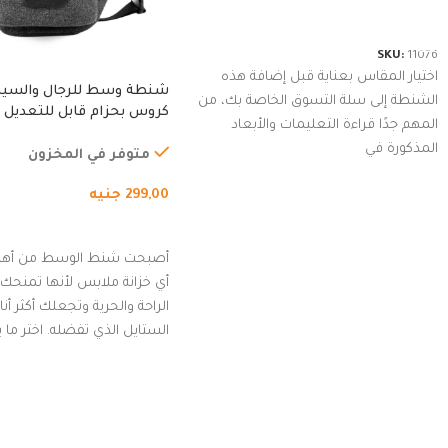
شراء المنتج
SKU:
11076
اختيار المقاس بعناية قبل إضافة هذه
شنطة وسط للرجال والسي
الشنطة إلى سلة التسوق الخاصة بك، من
كروس بحزام قابل للتعديل 
المهم جدًا قراءة التعليمات والأبعاد
الخارجي، التمارين، السفر، ا
المذكورة في
المشي لمسافات طويلة، ور
متوفر في المخزون
الدراجات. (رمادي)
299,00
جنيه
إضافة إلى السلة
أصبحت شنط الوسط من أهم
أي خزانة ملابس لأنها تمنحك م
الراحة والحرية وتجعلك أكثر أن
الستايل الذي تفضله. اختر ما
من مجموعتنا المميزة التي ت
بلوك جذاب وغير التقليدي