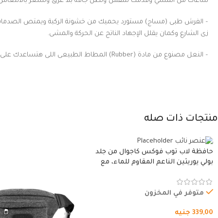
ساعات من المشي وقدمك تتنفس وتظل جافة بلا عرق وتشعر بالانتعاش.
– الفرش طبى (مساج) مستورد يحميك من خشونة الركبة ويمتص الصدمات
زى الشارع وكمان يقلل الإجهاد الناتج عن الحركة والمشى.
– النعل مصنوع من مادة (Rubber) المطاط الطبيعى اللى هتساعدك على راحة رجلك في المشى
منتجات ذات صله
حافظة لاب توب فوكس كاجوال من جلد
بولي يوريثين الناعم المقاوم للماء، مع
غطاء مبطن وسوستة.
متوفر في المخزون
339,00
جنيه