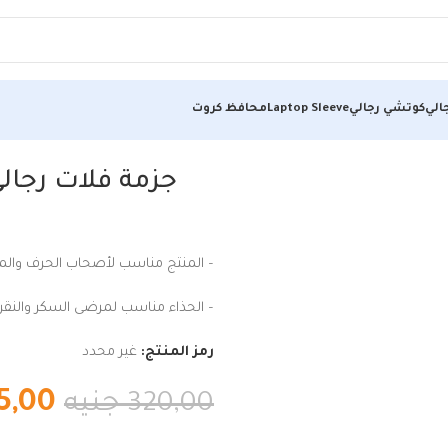
الي
كوتشي رجالي
Laptop Sleeve
محافظ كروت
 الجودة من فوكس – R46
جزمة فلات رجال
– المنتج مناسب لأصحاب الحرف والم
– الحذاء مناسب لمرضى السكر والنقرس
رمز المنتج:
غير محدد
5,00
320,00
جنيه