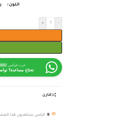
اللون
ر
+
-
عزت فوكس
nline
تحتاج مساعدة؟ تواص
قارن
8
الناس يشاهدون هذا المنتج 