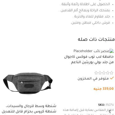
الحصول على اطلالة رائعة وأنيقة .
يمنحك الراحة ويعالج ألم القدمين .
جلد مقاوم للماء والاتربة .
فرش داخلي مبطن ومتين.
منتجات ذات صله
حافظة لاب توب فوكس كاجوال
من جلد بولي يوريثين الناعم
المقاوم للماء، مع غطاء مبطن
وسوستة.
متوفر في المخزون
339,00
جنيه
شراء المنتج
SKU:
11076
شنطة وسط للرجال والسيدات،
اختيار المقاس بعناية قبل إضافة هذه
شنطة كروس بحزام قابل للتعديل