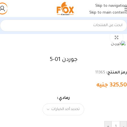
Skip to navigation
Skip to main content
الرئيسية
/
أحذية رجالي
/
كوتشي رجالي
اضغط للتكبير
جوردن 01-5
رمز المنتج:
11365
325,50
جنيه
رمادي
+
-