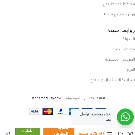
محافظ جلد طبيعي
ورش تصنيع شنط
روابط مفيدة
المدونة
معلومات عنا
العروض الحصرية
الفرع
سياسة الاستبدال والارجاع
FoxCasual
تم إنشاؤه بواسطة
Mohamed Sayed
.
تحتاج مساعدة؟
تواصل
معنا
تحديد
جوردن
اشتري
325,50
جنيه
المقاس