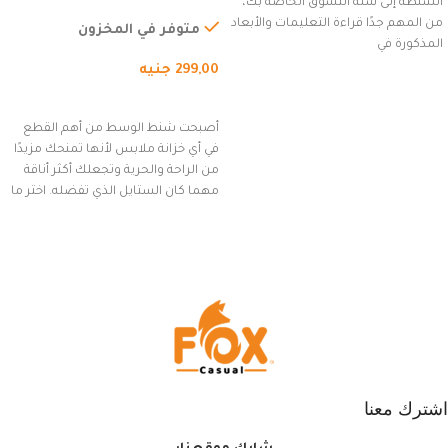
الشنطة إلى سلة التسوق الخاصة بك،
للاستخدام الخارجي، التمارين،
من المهم جدًا قراءة التعليمات والأبعاد
السفر، الجري العادي، المشي
متوفر في المخزون
المذكورة في
لمسافات طويلة، وركوب الدراجات.
299,00
جنيه
(رمادي)
إضافة إلى السلة
أصبحت شنط الوسط من أهم القطع
في أي خزانة ملابس لأنها تمنحك مزيدًا
من الراحة والحرية وتجعلك أكثر أناقة
مهما كان الستايل الذي تفضله. اختر ما
يناسب ذوقك من مجموعتنا المميزة
التي تضم العديد من الاستايلات
المبتكرة من Dipelle لتتألق بلوك جذاب
وغير التقليدي
اشترك معنا