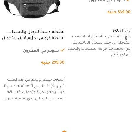
متوفر في المخزون
339,00
جنيه
شراء المنتج
SKU:
11076
شنطة وسط للرجال والسيدات،
اختيار المقاس بعناية قبل إضافة هذه
شنطة كروس بحزام قابل للتعديل
الشنطة إلى سلة التسوق الخاصة بك،
للاستخدام الخارجي، التمارين،
من المهم جدًا قراءة التعليمات والأبعاد
السفر، الجري العادي، المشي
متوفر في المخزون
المذكورة في
لمسافات طويلة، وركوب الدراجات.
299,00
جنيه
(رمادي)
إضافة إلى السلة
أصبحت شنط الوسط من أهم القطع
في أي خزانة ملابس لأنها تمنحك مزيدًا
من الراحة والحرية وتجعلك أكثر أناقة
مهما كان الستايل الذي تفضله. اختر ما
يناسب ذوقك من مجموعتنا المميزة
التي تضم العديد من الاستايلات
المبتكرة من Dipelle لتتألق بلوك جذاب
وغير التقليدي