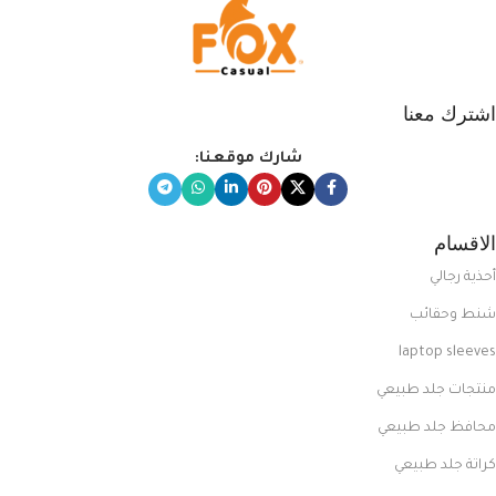
اشترك معنا
شارك موقعنا:
الاقسام
أحذية رجالي
شنط وحقائب
laptop sleeves
منتجات جلد طبيعي
محافظ جلد طبيعي
كراتة جلد طبيعي