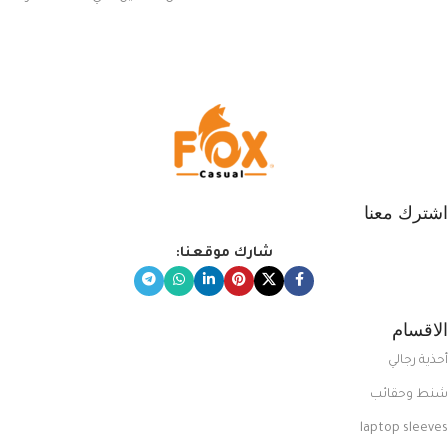
يناسب ذوقك من مجموعتنا المميزة
التي تضم العديد من الاستايلات
المبتكرة من Dipelle لتتألق بلوك جذاب
وغير التقليدي
اشترك معنا
شارك موقعنا:
الاقسام
أحذية رجالي
شنط وحقائب
laptop sleeves