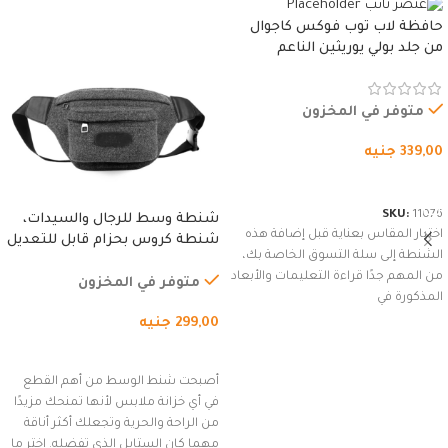
حافظة لاب توب فوكس كاجوال
من جلد بولي يوريثين الناعم
المقاوم للماء، مع غطاء مبطن
وسوستة.
متوفر في المخزون
339,00
جنيه
شراء المنتج
SKU:
11076
شنطة وسط للرجال والسيدات،
اختيار المقاس بعناية قبل إضافة هذه
شنطة كروس بحزام قابل للتعديل
الشنطة إلى سلة التسوق الخاصة بك،
للاستخدام الخارجي، التمارين،
من المهم جدًا قراءة التعليمات والأبعاد
السفر، الجري العادي، المشي
متوفر في المخزون
المذكورة في
لمسافات طويلة، وركوب الدراجات.
299,00
جنيه
(رمادي)
إضافة إلى السلة
أصبحت شنط الوسط من أهم القطع
في أي خزانة ملابس لأنها تمنحك مزيدًا
من الراحة والحرية وتجعلك أكثر أناقة
مهما كان الستايل الذي تفضله. اختر ما