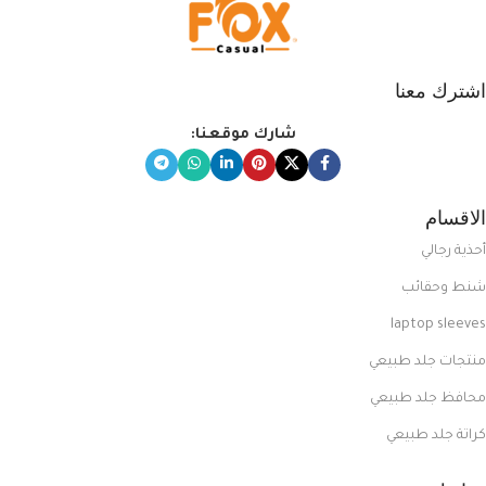
اشترك معنا
شارك موقعنا:
الاقسام
أحذية رجالي
شنط وحقائب
laptop sleeves
منتجات جلد طبيعي
محافظ جلد طبيعي
كراتة جلد طبيعي