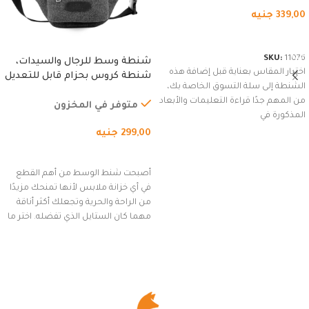
339,00
جنيه
شراء المنتج
SKU:
11076
شنطة وسط للرجال والسيدات،
اختيار المقاس بعناية قبل إضافة هذه
شنطة كروس بحزام قابل للتعديل
الشنطة إلى سلة التسوق الخاصة بك،
للاستخدام الخارجي، التمارين،
من المهم جدًا قراءة التعليمات والأبعاد
السفر، الجري العادي، المشي
متوفر في المخزون
المذكورة في
لمسافات طويلة، وركوب الدراجات.
299,00
جنيه
(رمادي)
إضافة إلى السلة
أصبحت شنط الوسط من أهم القطع
في أي خزانة ملابس لأنها تمنحك مزيدًا
من الراحة والحرية وتجعلك أكثر أناقة
مهما كان الستايل الذي تفضله. اختر ما
يناسب ذوقك من مجموعتنا المميزة
التي تضم العديد من الاستايلات
المبتكرة من Dipelle لتتألق بلوك جذاب
وغير التقليدي