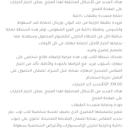
هناك العديد من الأشكال المختلفة لهذا المنتج. يمكن اختيار الخيارات
على صفحة المنتج
حماية متعددة بطبقات داخلية
مزودة بطبقة خارجية من جلد البولي يوريثان لحماية ضد السقوط
والخدوش، وطبقة داخلية من الفرو المنفوش، توفر هذه الشنطة حماية
شاملة لكل من الغطاء الخارجي للكمبيوتر المحمول وسطحه، مما
يجعلها الخيار الأمثل لحماية جهازك في كل الأوقات.
تصميم عصري وفريد:
تمنحك شنطة اللاب توب هذه فرصة لإضفاء طابع شخصي على
جهازك بأسلوب فريد. مع التزامها بالجودة والأناقة، تأكد من اختيار
المقاس الصحيح لجهازك بعناية، قبل الشراء، لضمان الحصول على
أفضل تجربة استخدام.
339,00 EGPتحديد أحد الخيارات
هناك العديد من الأشكال المختلفة لهذا المنتج. يمكن اختيار الخيارات
على صفحة المنتج
جودة وحماية متعددة الطبقات:
تتميز بتصميمها العصري الذي يضيف لمسة شخصية للاب توب. يتم
تحديد المقاس بعناية لضمان الملاءمة الصحيحة. تحتوي على جيوب
داخلية وخارجية لتخزين الإكسسوارات والأغراض الشخصية بسهولة.