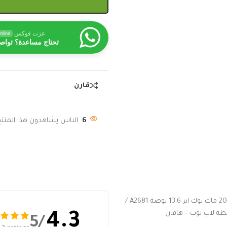
عزت فوكس
nline
تحتاج مساعدة؟ تواص
قارن
6
الناس يشاهدون هذا المنتج 
حافظة لاب توب من فوكس كاجوال متوافقة مع ماك بوك اير M2 الجديد 2022 ماك بوك اير 13.6 بوصة A2681 /
4.3
/5