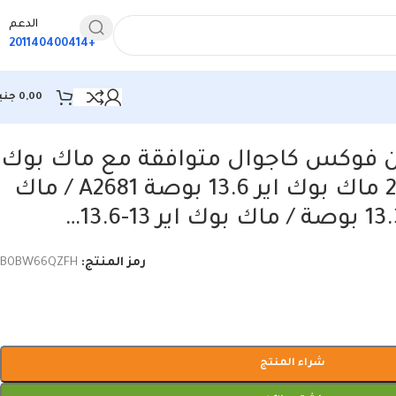
الدعم
+201140400414
0,00
جني
 فوكس كاجوال متوافقة مع ماك بوك
اير M2 الجديد 2022 ماك بوك اير 13.6 بوصة A2681 / ماك
رمز المنتج:
B0BW66QZFH
شراء المنتج