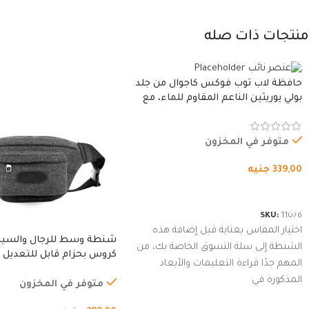
منتجات ذات صله
حافظة لاب توب فوكس كاجوال من جلد
بولي يوريثين الناعم المقاوم للماء، مع
غطاء مبطن وسوستة.
متوفر في المخزون
339,00
جنيه
شراء المنتج
SKU:
11076
اختيار المقاس بعناية قبل إضافة هذه
شنطة وسط للرجال والسي
الشنطة إلى سلة التسوق الخاصة بك، من
كروس بحزام قابل للتعديل 
المهم جدًا قراءة التعليمات والأبعاد
الخارجي، التمارين، السفر، ا
المذكورة في
المشي لمسافات طويلة، ور
متوفر في المخزون
الدراجات. (رمادي)