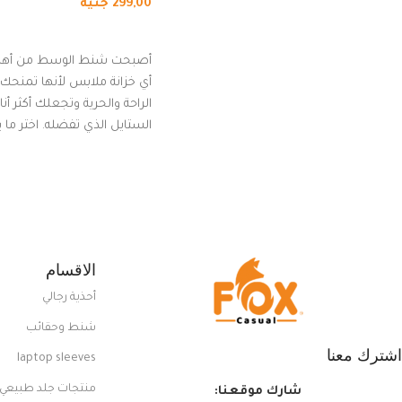
299,00
جنيه
إضافة إلى السلة
أصبحت شنط الوسط من أهم
أي خزانة ملابس لأنها تمنحك م
الراحة والحرية وتجعلك أكثر أن
الستايل الذي تفضله. اختر ما
من مجموعتنا المميزة التي ت
بلوك جذاب وغير التقليدي
الاقسام
أحذية رجالي
شنط وحقائب
اشترك معنا
laptop sleeves
منتجات جلد طبيعي
شارك موقعنا: