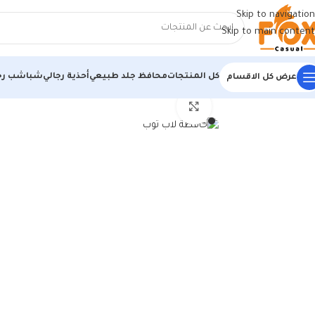
Skip to navigation
Skip to main content
كل المنتجات
محافظ جلد طبيعي
أحذية رجالي
شباشب رج
عرض كل الاقسام
الرئيسية
/
شنط وحقائب
/
شنطة لابتوب
/
حافظة لاب توب من فوكس كاجوال متوافقة مع ماك بوك اير M2 الجديد 2022 ماك بوك اير 
اضغط للتكبير