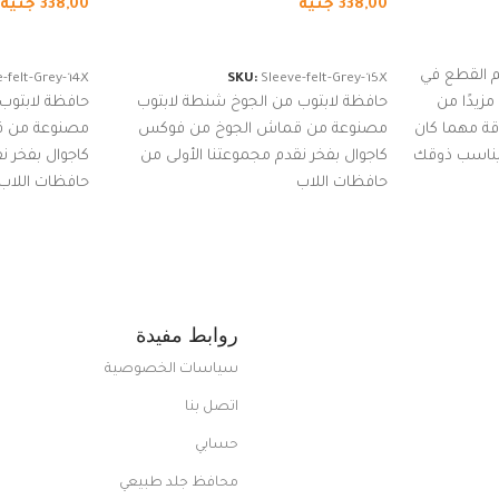
338,00
جنيه
338,00
جنيه
إضافة إلى السلة
إضافة إلى ا
 القطع في
-felt-Grey-14X
SKU:
Sleeve-felt-Grey-15X
زيدًا من
حافظة لابتوب من الجوخ شنطة لابتوب
حافظة لابتوب
اقة مهما كان
مصنوعة من قماش الجوخ من فوكس
مصنوعة من 
 يناسب ذوقك
كاجوال بفخر نقدم مجموعتنا الأولى من
كاجوال بفخر ن
ضم العديد
حافظات اللاب
حافظات اللاب
من الاستايلات المبتكرة من Dipelle لتتألق
روابط مفيدة
سياسات الخصوصية
اتصل بنا
حسابي
محافظ جلد طبيعي