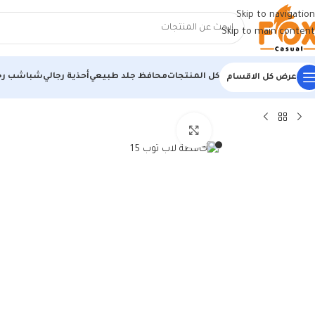
Skip to navigation
Skip to main content
كل المنتجات
محافظ جلد طبيعي
أحذية رجالي
شباشب رج
عرض كل الاقسام
الرئيسية
/
شنط وحقائب
/
شنطة لابتوب
/
حافظة لاب توب 15 / 15.3 / 15.6 انش أصلية من فوكس كاجوال، حافظة من جلد البولي يوريثين الناعم المقاوم للماء، غطاء مبطن بسوستة، حقيبة حمل واقية…
اضغط للتكبير