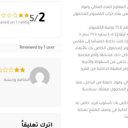
وريثان المقاوم للماء المثالي ومواد
ن بقاء جراب الكمبيوتر المحمول
2
/5
ased on 1 rating
▶ الحجم والنموذج المطبق: مقاس 15 /15.6 بوصة هو نموذج عالمي لمعظم 15.6 بوصة الكمبيوتر
المحمول/الكمبيوتر اللوحي/دفتر كروم بوك، الأبعاد الخارجية (طول × عرض × ارتفاع): ٤٠.٥ سم× ٢٩.٥ سم ×
اخلية (طول × عرض × ارتفاع): ٣٩ سم × ٢٨ سم× ٣ سم . إذا كنت بحاجة خصيصًا إلى مقاس
Reviewed by 1 user
وتر المحمول الخاص بك بالأبعاد
كان ذلك مشابهًا وأكثر ملاءمة.
ن تحمي من السقوط والأتربة
ر الطبقة الداخلية من الفرو
الخامه وحشه
لي ومواد ناعمة من الداخل، مما
ر المحمول مغلقًا، بسلاسة
خاص بك بأسلوب فريد خاص به.
 التالية في وصف المنتج بعناية
ا.
اترك تعليقاً