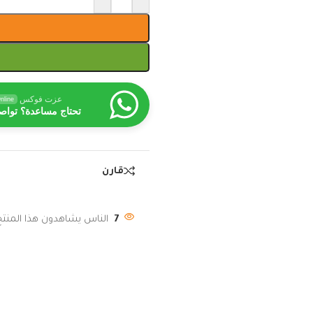
عزت فوكس
nline
تحتاج مساعدة؟ تواص
قارن
7
الناس يشاهدون هذا المنتج 