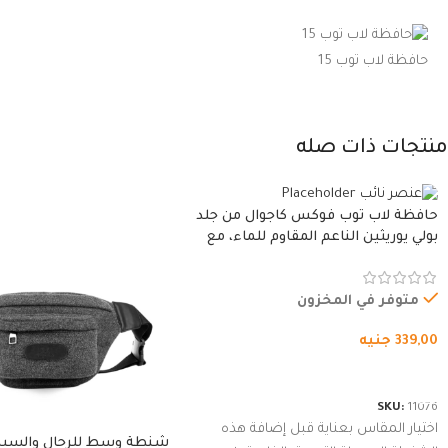
حافظة لاب توب 15
منتجات ذات صله
حافظة لاب توب فوكس كاجوال من جلد
بولي يوريثين الناعم المقاوم للماء، مع
غطاء مبطن وسوستة.
متوفر في المخزون
339,00
جنيه
شراء المنتج
SKU:
11076
اختيار المقاس بعناية قبل إضافة هذه
شنطة وسط للرجال والسي