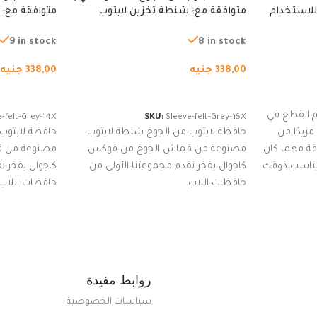
للاستخدام
متوافقة مع: شنطة تخزين لابتوب
متوافقة مع: 
لجري العادي،
لجميع الأجهزة، شنطة واقية محمولة
لجميع الأجهز
كوب
من الجوخ لجهاز نوت بوك والتابلت،
من الجوخ لجه
9 in stock
8 in stock
للجنسين
للجنسين
338,00
جنيه
338,00
جنيه
إضافة إلى السلة
إضافة إلى ا
 القطع في
-felt-Grey-14X
SKU:
Sleeve-felt-Grey-15X
زيدًا من
حافظة لابتوب من الجوخ شنطة لابتوب
حافظة لابتوب
اقة مهما كان
مصنوعة من قماش الجوخ من فوكس
مصنوعة من 
 يناسب ذوقك
كاجوال بفخر نقدم مجموعتنا الأولى من
كاجوال بفخر ن
ضم العديد
حافظات اللاب
حافظات اللاب
من الاستايلات المبتكرة من Dipelle لتتألق
روابط مفيدة
سياسات الخصوصية