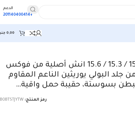
الدعم
+201140400414
0,00
جني
حافظة لاب توب 15 / 15.3 / 15.6 انش أصلية من فوكس
 جلد البولي يوريثين الناعم المقاوم
مبطن بسوستة، حقيبة حمل واقية…
رمز المنتج:
B0BTSTJYTW