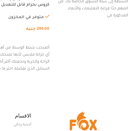
الشنطة إلى سلة التسوق الخاصة بك، من
كروس بحزام قابل للتعديل 
المهم جدًا قراءة التعليمات والأبعاد
الخارجي، التمارين، السفر، ا
المذكورة في
المشي لمسافات طويلة، ور
متوفر في المخزون
الدراجات. (رمادي)
299,00
جنيه
إضافة إلى السلة
أصبحت شنط الوسط من أهم
أي خزانة ملابس لأنها تمنحك م
الراحة والحرية وتجعلك أكثر أن
الستايل الذي تفضله. اختر ما
من مجموعتنا المميزة التي ت
بلوك جذاب وغير التقليدي
الاقسام
أحذية رجالي