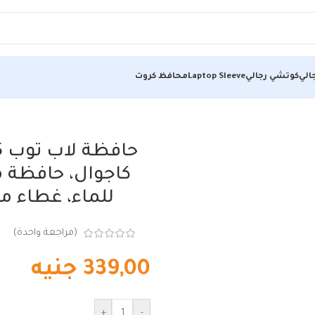
الي
كوتشي رجالي
Laptop Sleeve
محافظ كروت
كاجوال، حافظة من
للماء، غطاء 
(مراجعة واحدة)
339,00
جنيه
+
-