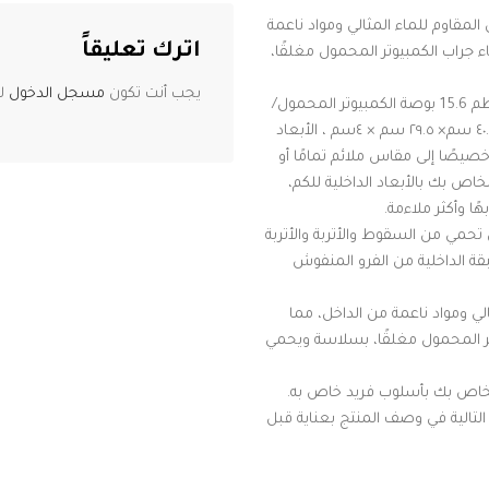
يوريثان المقاوم للماء المثالي ومواد ناعمة
اترك تعليقاً
 جراب الكمبيوتر المحمول مغلقًا،
يجب أنت تكون
مسجل الدخول
لت
▶ الحجم والنموذج المطبق: مقاس 15 /15.6 بوصة هو نموذج عالمي لمعظم 15.6 بوصة الكمبيوتر المحمول/
الكمبيوتر اللوحي/دفتر كروم بوك، الأبعاد الخارجية (طول × عرض × ارتفاع): ٤٠.٥ سم× ٢٩.٥ سم × ٤سم ، الأبعاد
 ٢٨ سم× ٣ سم . إذا كنت بحاجة خصيصًا إلى مقاس ملائم تمامًا أو
اص بك بالأبعاد الداخلية للكم،
ا وأكثر ملاءمة.
تحمي من السقوط والأتربة والأتربة
قة الداخلية من الفرو المنفوش
لي ومواد ناعمة من الداخل، مما
تر المحمول مغلقًا، بسلاسة ويحمي
خاص بك بأسلوب فريد خاص به.
 التالية في وصف المنتج بعناية قبل