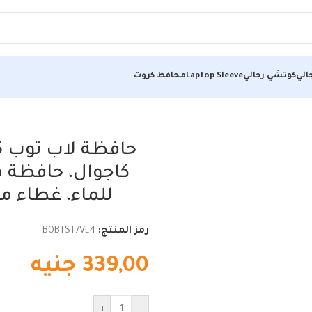
الي
كوتشي رجالي
Laptop Sleeve
محافظ كروت
كاجوال، حافظة من
للماء، غطاء 
رمز المنتج:
B0BTST7VL4
339,00
جنيه
+
-