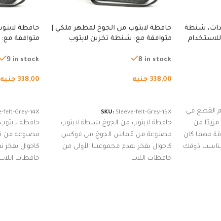
دات، شنطة
حافظة لابتوب من الجوخ لمظهر ملكي |
حافظة لابتوب
للاستخدام
متوافقة مع: شنطة تخزين لابتوب
متوافقة مع: 
لجري العادي،
لجميع الأجهزة، شنطة واقية محمولة
لجميع الأجهز
كوب
من الجوخ لجهاز نوت بوك والتابلت،
من الجوخ لجه
9 in stock
8 in stock
للجنسين
للجنسين
338,00
جنيه
338,00
جنيه
إضافة إلى السلة
إضافة إلى ا
 القطع في
-felt-Grey-14X
SKU:
Sleeve-felt-Grey-15X
زيدًا من
حافظة لابتوب من الجوخ شنطة لابتوب
حافظة لابتوب
اقة مهما كان
مصنوعة من قماش الجوخ من فوكس
مصنوعة من 
 يناسب ذوقك
كاجوال بفخر نقدم مجموعتنا الأولى من
كاجوال بفخر ن
ضم العديد
حافظات اللاب
حافظات اللاب
من الاستايلات المبتكرة من Dipelle لتتألق