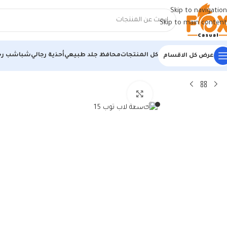
Skip to navigation
Skip to main content
كل المنتجات
محافظ جلد طبيعي
أحذية رجالي
شباشب رج
عرض كل الاقسام
الرئيسية
/
شنط وحقائب
/
شنطة لابتوب
/
حافظة لاب توب 15 / 15.3 / 15.6 انش أصلية من فوكس كاجوال، حافظة من جلد البولي يوريثين الناعم المقاوم للماء، غطاء مبطن بسوستة، حقيبة حمل واقية…
اضغط للتكبير