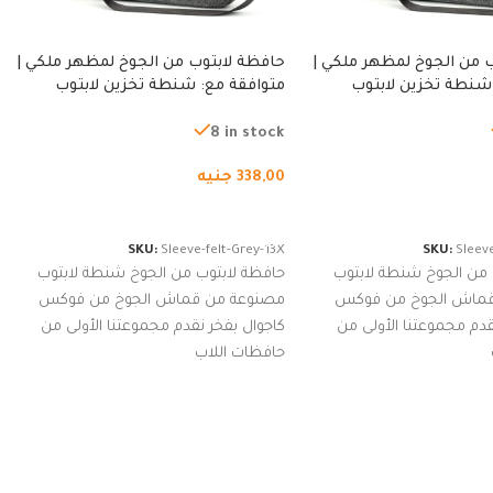
 من الجوخ لمظهر ملكي |
حافظة لابتوب من الجوخ لمظهر ملكي |
شنطة تخزين لابتوب
متوافقة مع: شنطة تخزين لابتوب
ة، شنطة واقية محمولة
لجميع الأجهزة، شنطة واقية محمولة
از نوت بوك والتابلت،
من الجوخ لجهاز نوت بوك والتابلت،
8 in stock
للجنسين
338,00
جنيه
لسلة
إضافة إلى السلة
SKU:
Sleeve-felt-Grey-13X
SKU:
Sleeve
 من الجوخ شنطة لابتوب
حافظة لابتوب من الجوخ شنطة لابتوب
قماش الجوخ من فوكس
مصنوعة من قماش الجوخ من فوكس
قدم مجموعتنا الأولى من
كاجوال بفخر نقدم مجموعتنا الأولى من
حافظات اللاب