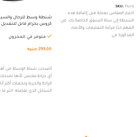
SKU:
11076
اختيار المقاس بعناية قبل إضافة هذه
شنطة وسط للرجال والسي
الشنطة إلى سلة التسوق الخاصة بك، من
كروس بحزام قابل للتعديل 
المهم جدًا قراءة التعليمات والأبعاد
الخارجي، التمارين، السفر، ا
المذكورة في
المشي لمسافات طويلة، ور
متوفر في المخزون
الدراجات. (رمادي)
299,00
جنيه
إضافة إلى السلة
أصبحت شنط الوسط من أهم
أي خزانة ملابس لأنها تمنحك م
الراحة والحرية وتجعلك أكثر أن
الستايل الذي تفضله. اختر ما
من مجموعتنا المميزة التي ت
بلوك جذاب وغير التقليدي