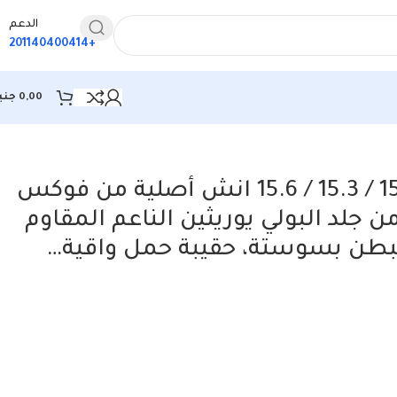
الدعم
+201140400414
0,00
جني
حافظة لاب توب 15 / 15.3 / 15.6 انش أصلية من فوكس
 جلد البولي يوريثين الناعم المقاوم
مبطن بسوستة، حقيبة حمل واقية…