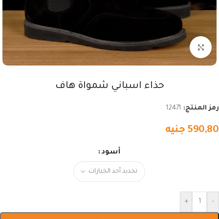
اضغط للتكبير
حذاء اسباني شمواة هاف
رمز المنتج:
12471
590,80
جنيه
أسود
+
-