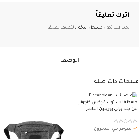
اترك تعليقاً
يجب أنت تكون
مسجل الدخول
لتضيف تعليقاً.
الوصف
منتجات ذات صله
حافظة لاب توب فوكس كاجوال
من جلد بولي يوريثين الناعم
المقاوم للماء، مع غطاء مبطن
وسوستة.
متوفر في المخزون