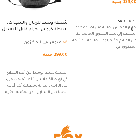
339,00
جنيه
شراء المنتج
SKU:
11076
شنطة وسط للرجال والسيدات،
اختيار المقاس بعناية قبل إضافة هذه
شنطة كروس بحزام قابل للتعديل
الشنطة إلى سلة التسوق الخاصة بك،
للاستخدام الخارجي، التمارين،
من المهم جدًا قراءة التعليمات والأبعاد
السفر، الجري العادي، المشي
متوفر في المخزون
المذكورة في
لمسافات طويلة، وركوب الدراجات.
299,00
جنيه
(رمادي)
إضافة إلى السلة
أصبحت شنط الوسط من أهم القطع
في أي خزانة ملابس لأنها تمنحك مزيدًا
من الراحة والحرية وتجعلك أكثر أناقة
مهما كان الستايل الذي تفضله. اختر ما
يناسب ذوقك من مجموعتنا المميزة
التي تضم العديد من الاستايلات
المبتكرة من Dipelle لتتألق بلوك جذاب
وغير التقليدي