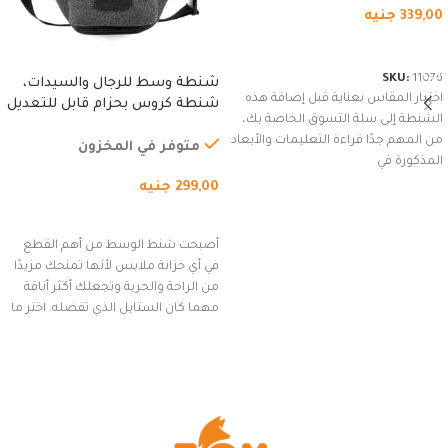
339,00
جنيه
شراء المنتج
SKU:
11076
شنطة وسط للرجال والسيدات،
اختيار المقاس بعناية قبل إضافة هذه
شنطة كروس بحزام قابل للتعديل
الشنطة إلى سلة التسوق الخاصة بك،
للاستخدام الخارجي، التمارين،
من المهم جدًا قراءة التعليمات والأبعاد
السفر، الجري العادي، المشي
متوفر في المخزون
المذكورة في
لمسافات طويلة، وركوب الدراجات.
299,00
جنيه
(رمادي)
إضافة إلى السلة
أصبحت شنط الوسط من أهم القطع
في أي خزانة ملابس لأنها تمنحك مزيدًا
من الراحة والحرية وتجعلك أكثر أناقة
مهما كان الستايل الذي تفضله. اختر ما
يناسب ذوقك من مجموعتنا المميزة
التي تضم العديد من الاستايلات
المبتكرة من Dipelle لتتألق بلوك جذاب
وغير التقليدي