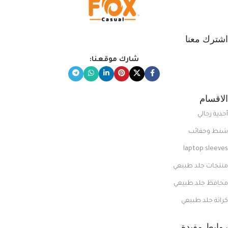
اشترك معنا
شارك موقعنا:
الاقسام
أحذية رجالي
شنط وحقائب
laptop sleeves
منتجات جلد طبيعي
محافظ جلد طبيعي
كراتة جلد طبيعي
روابط مفيدة