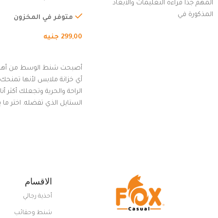
المهم جدًا قراءة التعليمات والأبعاد
الخارجي، التمارين، السفر، ا
المذكورة في
المشي لمسافات طويلة، ور
متوفر في المخزون
الدراجات. (رمادي)
299,00
جنيه
إضافة إلى السلة
أصبحت شنط الوسط من أهم
أي خزانة ملابس لأنها تمنحك م
الراحة والحرية وتجعلك أكثر أن
الستايل الذي تفضله. اختر ما
من مجموعتنا المميزة التي ت
بلوك جذاب وغير التقليدي
الاقسام
أحذية رجالي
شنط وحقائب