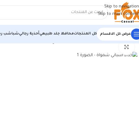
Skip to navigation
Skip to main content
كل المنتجات
محافظ جلد طبيعي
أحذية رجالي
شباشب رج
عرض كل الاقسام
الرئيسية
/
أحذية رجالي
/
أحذية رجالي
/
حذاء اسباني شمواة
اضغط للتكبير