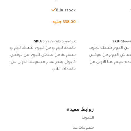
ة، شنطة واقية محمولة
لجميع الأجهزة، شنطة واقية محمولة
از نوت بوك والتابلت،
من الجوخ لجهاز نوت بوك والتابلت،
8 in stock
للجنسين
338,00
جنيه
لسلة
إضافة إلى السلة
SKU:
Sleeve-felt-Grey-13X
SKU:
Sleeve
 من الجوخ شنطة لابتوب
حافظة لابتوب من الجوخ شنطة لابتوب
قماش الجوخ من فوكس
مصنوعة من قماش الجوخ من فوكس
قدم مجموعتنا الأولى من
كاجوال بفخر نقدم مجموعتنا الأولى من
حافظات اللاب
روابط مفيدة
المدونة
معلومات عنا