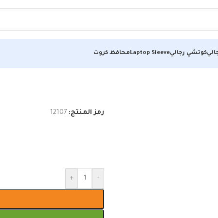
الي
كوتشي رجالي
Laptop Sleeve
محافظ كروت
رمز المنتج:
12107
+
-