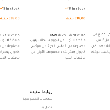
لجري العادي،
لجميع الأجهزة، شنطة واقية محمولة
لجميع الأجهز
كوب
من الجوخ لجهاز نوت بوك والتابلت،
من الجوخ لجه
9 in stock
8 in stock
للجنسين
للجنسين
338,00
جنيه
338,00
جنيه
إضافة إلى السلة
إضافة إلى ا
 القطع في
-felt-Grey-14X
SKU:
Sleeve-felt-Grey-15X
زيدًا من
حافظة لابتوب من الجوخ شنطة لابتوب
حافظة لابتوب
اقة مهما كان
مصنوعة من قماش الجوخ من فوكس
مصنوعة من 
 يناسب ذوقك
كاجوال بفخر نقدم مجموعتنا الأولى من
كاجوال بفخر ن
ضم العديد
حافظات اللاب
حافظات اللاب
من الاستايلات المبتكرة من Dipelle لتتألق
روابط مفيدة
سياسات الخصوصية
اتصل بنا