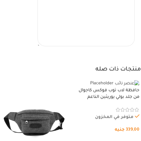
منتجات ذات صله
حافظة لاب توب فوكس كاجوال
من جلد بولي يوريثين الناعم
المقاوم للماء، مع غطاء مبطن
وسوستة.
متوفر في المخزون
339,00
جنيه
شراء المنتج