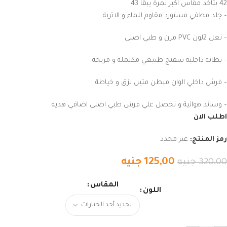
42 بتاخد مقاس اكبر نمرة يبقا 43
– جلد مطفي مستورد مقاوم للماء و الاتربة
– نعل 2لون PVC مرن و طبي اصلي
– بطانة داخلية سفنج طبيعي مكتملة و مريحة
– فرش داخلي الوان مبطن متين لزق و خياطة
– وسائد هوائية و تحصل علي فرش طبي اصلي اضافي هدية
اطلب الان
رمز المنتج:
غير محدد
125,00
جنيه
320,00
جنيه
المقاس
اللون