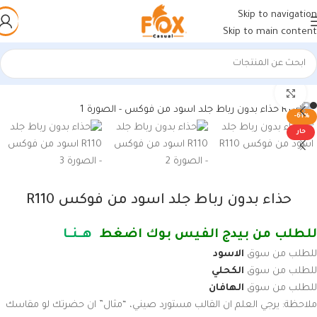
Skip to navigation
Skip to main content
الرئيسية
/
أحذية رجالي
/
أحذية رجالي
اضغط للتكبير
-61%
حار
حذاء بدون رباط جلد اسود من فوكس R110
للطلب من بيدج الفيس بوك اضغط
هــنــا
للطلب من سوق
الاسود
للطلب من سوق
الكحلي
للطلب من سوق
الهافان
ملاحظة: يرجي العلم ان القالب مستورد صيني، “مثال” ان حضرتك لو مقاسك