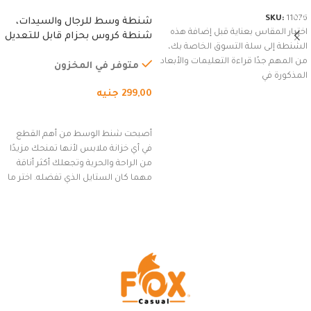
SKU:
11076
شنطة وسط للرجال والسيدات،
اختيار المقاس بعناية قبل إضافة هذه
شنطة كروس بحزام قابل للتعديل
الشنطة إلى سلة التسوق الخاصة بك،
للاستخدام الخارجي، التمارين،
من المهم جدًا قراءة التعليمات والأبعاد
السفر، الجري العادي، المشي
متوفر في المخزون
المذكورة في
لمسافات طويلة، وركوب الدراجات.
299,00
جنيه
(رمادي)
إضافة إلى السلة
أصبحت شنط الوسط من أهم القطع
في أي خزانة ملابس لأنها تمنحك مزيدًا
من الراحة والحرية وتجعلك أكثر أناقة
مهما كان الستايل الذي تفضله. اختر ما
يناسب ذوقك من مجموعتنا المميزة
التي تضم العديد من الاستايلات
المبتكرة من Dipelle لتتألق بلوك جذاب
وغير التقليدي