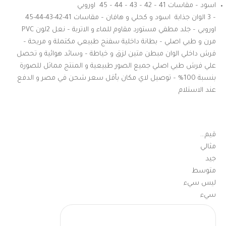
اسود – مقاسات 41 – 42 – 43 – 44 – 45 اوروبي
– 3 الوان جذابة اسود و كحلي و هافان – مقاسات 41-42-43-44-45
اوروبي – جلد مطفي مستورد مقاوم للماء و الاتربة – نعل 2لون PVC
مرن و طبي اصلي – بطانة داخلية سفنج طبيعي مكتملة و مريحة –
فرش داخلي الوان مبطن متين لزق و خياطة – وسائد هوائية و تحصل
علي فرش طبي اصلي جميع الصور طبيعية و المنتج مماثل للصورة
بنسبة 100% – توصيل لاي مكان بأقل سعر شحن في مصر و الدفع
عند الاستلام
قيم…
مثالي
جيد
متوسط
ليس سيء
سيء