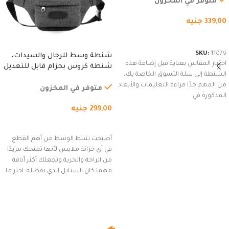
متوفر في المخزون
339,00
جنيه
شراء المنتج
SKU:
11076
شنطة وسط للرجال والسيدات،
اختيار المقاس بعناية قبل إضافة هذه
شنطة كروس بحزام قابل للتعديل
الشنطة إلى سلة التسوق الخاصة بك،
للاستخدام الخارجي، التمارين،
من المهم جدًا قراءة التعليمات والأبعاد
السفر، الجري العادي، المشي
متوفر في المخزون
المذكورة في
لمسافات طويلة، وركوب الدراجات.
299,00
جنيه
(رمادي)
إضافة إلى السلة
أصبحت شنط الوسط من أهم القطع
في أي خزانة ملابس لأنها تمنحك مزيدًا
من الراحة والحرية وتجعلك أكثر أناقة
مهما كان الستايل الذي تفضله. اختر ما
يناسب ذوقك من مجموعتنا المميزة
التي تضم العديد من الاستايلات
المبتكرة من Dipelle لتتألق بلوك جذاب
وغير التقليدي