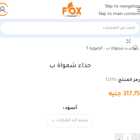
Skip to navigation
Skip to main content
الرئيسية
/
أحذية رجالي
/
أحذية رجالي
اضغط للتكبير
حذاء شمواة ب
رمز المنتج:
12319
317,75
جنيه
أسود
+
-