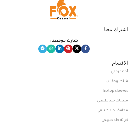
اشترك معنا
شارك موقعنا:
الاقسام
أحذية رجالي
شنط وحقائب
laptop sleeves
منتجات جلد طبيعي
محافظ جلد طبيعي
كراتة جلد طبيعي