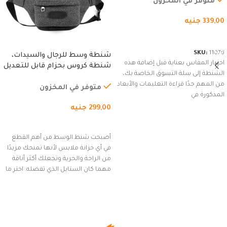
متوفر في المخزون
339,00
جنيه
شراء المنتج
SKU:
11076
شنطة وسط للرجال والسيدات،
اختيار المقاس بعناية قبل إضافة هذه
شنطة كروس بحزام قابل للتعديل
الشنطة إلى سلة التسوق الخاصة بك،
للاستخدام الخارجي، التمارين،
من المهم جدًا قراءة التعليمات والأبعاد
السفر، الجري العادي، المشي
متوفر في المخزون
المذكورة في
لمسافات طويلة، وركوب الدراجات.
299,00
جنيه
(رمادي)
إضافة إلى السلة
أصبحت شنط الوسط من أهم القطع
في أي خزانة ملابس لأنها تمنحك مزيدًا
من الراحة والحرية وتجعلك أكثر أناقة
مهما كان الستايل الذي تفضله. اختر ما
يناسب ذوقك من مجموعتنا المميزة
التي تضم العديد من الاستايلات
المبتكرة من Dipelle لتتألق بلوك جذاب
وغير التقليدي