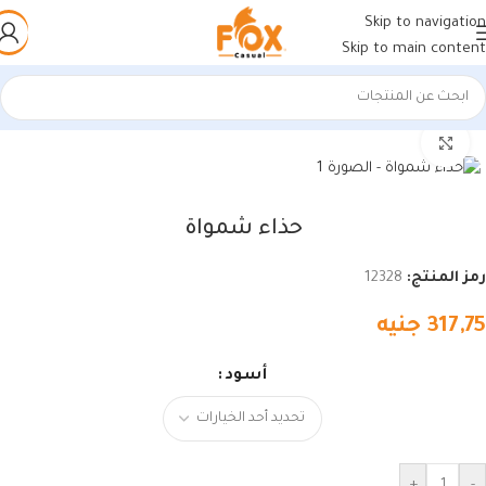
Skip to navigation
Skip to main content
الرئيسية
/
أحذية رجالي
/
أحذية رجالي
اضغط للتكبير
حذاء شمواة
رمز المنتج:
12328
317,75
جنيه
أسود
+
-