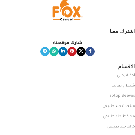
اشترك معنا
شارك موقعنا:
الاقسام
أحذية رجالي
شنط وحقائب
laptop sleeves
منتجات جلد طبيعي
محافظ جلد طبيعي
كراتة جلد طبيعي