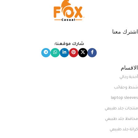
اشترك معنا
شارك موقعنا:
الاقسام
أحذية رجالي
شنط وحقائب
laptop sleeves
منتجات جلد طبيعي
محافظ جلد طبيعي
كراتة جلد طبيعي