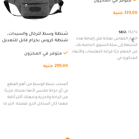
متوفر في المخزون
339,00
جنيه
شراء المنتج
SKU:
11076
شنطة وسط للرجال والسيدات،
اختيار المقاس بعناية قبل إضافة هذه
شنطة كروس بحزام قابل للتعديل
الشنطة إلى سلة التسوق الخاصة بك،
للاستخدام الخارجي، التمارين،
من المهم جدًا قراءة التعليمات والأبعاد
السفر، الجري العادي، المشي
متوفر في المخزون
المذكورة في
لمسافات طويلة، وركوب الدراجات.
299,00
جنيه
(رمادي)
إضافة إلى السلة
أصبحت شنط الوسط من أهم القطع
في أي خزانة ملابس لأنها تمنحك مزيدًا
من الراحة والحرية وتجعلك أكثر أناقة
مهما كان الستايل الذي تفضله. اختر ما
يناسب ذوقك من مجموعتنا المميزة
التي تضم العديد من الاستايلات
المبتكرة من Dipelle لتتألق بلوك جذاب
وغير التقليدي