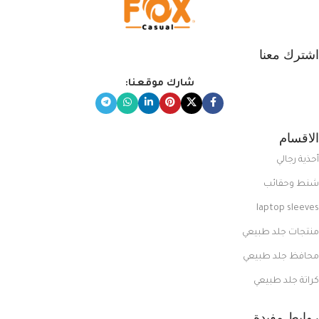
اشترك معنا
شارك موقعنا:
الاقسام
أحذية رجالي
شنط وحقائب
laptop sleeves
منتجات جلد طبيعي
محافظ جلد طبيعي
كراتة جلد طبيعي
روابط مفيدة