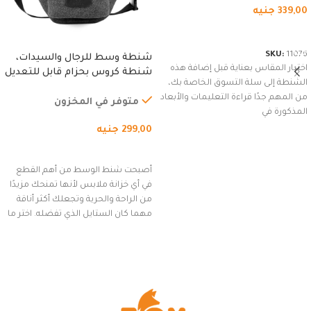
339,00
جنيه
شراء المنتج
SKU:
11076
شنطة وسط للرجال والسيدات،
اختيار المقاس بعناية قبل إضافة هذه
شنطة كروس بحزام قابل للتعديل
الشنطة إلى سلة التسوق الخاصة بك،
للاستخدام الخارجي، التمارين،
من المهم جدًا قراءة التعليمات والأبعاد
السفر، الجري العادي، المشي
متوفر في المخزون
المذكورة في
لمسافات طويلة، وركوب الدراجات.
299,00
جنيه
(رمادي)
إضافة إلى السلة
أصبحت شنط الوسط من أهم القطع
في أي خزانة ملابس لأنها تمنحك مزيدًا
من الراحة والحرية وتجعلك أكثر أناقة
مهما كان الستايل الذي تفضله. اختر ما
يناسب ذوقك من مجموعتنا المميزة
التي تضم العديد من الاستايلات
المبتكرة من Dipelle لتتألق بلوك جذاب
وغير التقليدي