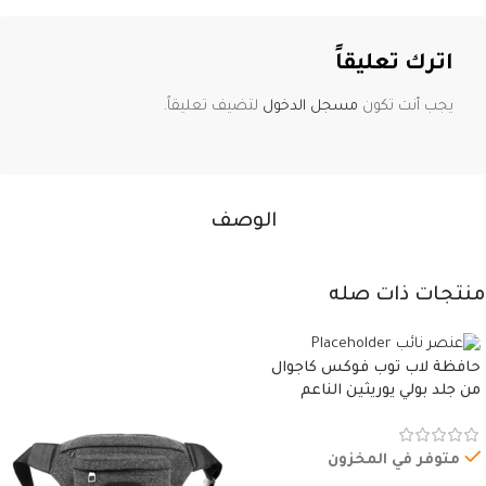
اترك تعليقاً
يجب أنت تكون
مسجل الدخول
لتضيف تعليقاً.
الوصف
منتجات ذات صله
حافظة لاب توب فوكس كاجوال
من جلد بولي يوريثين الناعم
المقاوم للماء، مع غطاء مبطن
وسوستة.
متوفر في المخزون