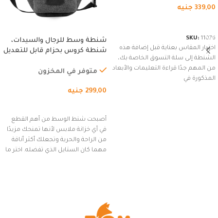
339,00
جنيه
شراء المنتج
SKU:
11076
شنطة وسط للرجال والسيدات،
اختيار المقاس بعناية قبل إضافة هذه
شنطة كروس بحزام قابل للتعديل
الشنطة إلى سلة التسوق الخاصة بك،
للاستخدام الخارجي، التمارين،
من المهم جدًا قراءة التعليمات والأبعاد
السفر، الجري العادي، المشي
متوفر في المخزون
المذكورة في
لمسافات طويلة، وركوب الدراجات.
299,00
جنيه
(رمادي)
إضافة إلى السلة
أصبحت شنط الوسط من أهم القطع
في أي خزانة ملابس لأنها تمنحك مزيدًا
من الراحة والحرية وتجعلك أكثر أناقة
مهما كان الستايل الذي تفضله. اختر ما
يناسب ذوقك من مجموعتنا المميزة
التي تضم العديد من الاستايلات
المبتكرة من Dipelle لتتألق بلوك جذاب
وغير التقليدي