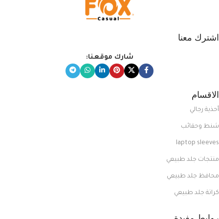
اشترك معنا
شارك موقعنا:
الاقسام
أحذية رجالي
شنط وحقائب
laptop sleeves
منتجات جلد طبيعي
محافظ جلد طبيعي
كراتة جلد طبيعي
روابط مفيدة