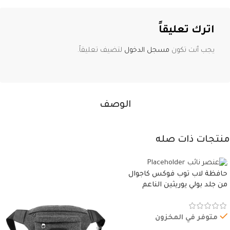
اترك تعليقاً
يجب أنت تكون
مسجل الدخول
لتضيف تعليقاً.
الوصف
منتجات ذات صله
حافظة لاب توب فوكس كاجوال
من جلد بولي يوريثين الناعم
المقاوم للماء، مع غطاء مبطن
وسوستة.
متوفر في المخزون