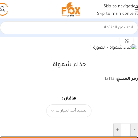
Skip to navigation
Skip to main content
الرئيسية
/
أحذية رجالي
/
أحذية رجالي
اضغط للتكبير
حذاء شمواة
رمز المنتج:
12113
هافان
+
-