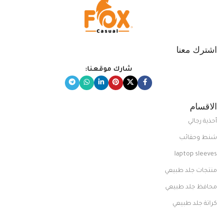
اشترك معنا
شارك موقعنا:
الاقسام
أحذية رجالي
شنط وحقائب
laptop sleeves
منتجات جلد طبيعي
محافظ جلد طبيعي
كراتة جلد طبيعي