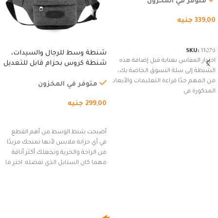
متوفر في المخزون
339,00
جنيه
شراء المنتج
SKU:
11076
شنطة وسط للرجال والسيدات،
اختيار المقاس بعناية قبل إضافة هذه
شنطة كروس بحزام قابل للتعديل
الشنطة إلى سلة التسوق الخاصة بك،
للاستخدام الخارجي، التمارين،
من المهم جدًا قراءة التعليمات والأبعاد
السفر، الجري العادي، المشي
متوفر في المخزون
المذكورة في
لمسافات طويلة، وركوب الدراجات.
299,00
جنيه
(رمادي)
إضافة إلى السلة
أصبحت شنط الوسط من أهم القطع
في أي خزانة ملابس لأنها تمنحك مزيدًا
من الراحة والحرية وتجعلك أكثر أناقة
مهما كان الستايل الذي تفضله. اختر ما
يناسب ذوقك من مجموعتنا المميزة
التي تضم العديد من الاستايلات
المبتكرة من Dipelle لتتألق بلوك جذاب
وغير التقليدي