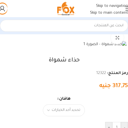
Skip to navigation
Skip to main content
الرئيسية
/
أحذية رجالي
/
أحذية رجالي
اضغط للتكبير
حذاء شمواة
رمز المنتج:
12322
317,75
جنيه
هافان
+
-