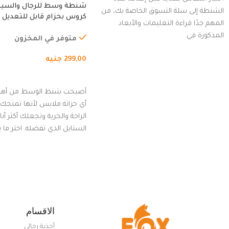
شنطة وسط للرجال والسي
الشنطة إلى سلة التسوق الخاصة بك، من
كروس بحزام قابل للتعديل 
المهم جدًا قراءة التعليمات والأبعاد
الخارجي، التمارين، السفر، ا
المذكورة في
المشي لمسافات طويلة، ور
متوفر في المخزون
الدراجات. (رمادي)
299,00
جنيه
إضافة إلى السلة
أصبحت شنط الوسط من أهم
أي خزانة ملابس لأنها تمنحك م
الراحة والحرية وتجعلك أكثر أن
الستايل الذي تفضله. اختر ما
من مجموعتنا المميزة التي ت
بلوك جذاب وغير التقليدي
الاقسام
أحذية رجالي