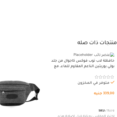
منتجات ذات صله
حافظة لاب توب فوكس كاجوال من جلد
بولي يوريثين الناعم المقاوم للماء، مع
غطاء مبطن وسوستة.
متوفر في المخزون
339,00
جنيه
شراء المنتج
SKU:
11076
اختيار المقاس بعناية قبل إضافة هذه