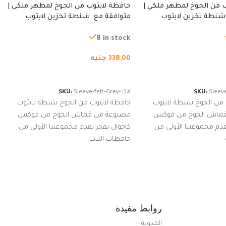
 من الجوخ لمظهر ملكي |
حافظة لابتوب من الجوخ لمظهر ملكي |
شنطة تخزين لابتوب
متوافقة مع: شنطة تخزين لابتوب
ة، شنطة واقية محمولة
لجميع الأجهزة، شنطة واقية محمولة
از نوت بوك والتابلت،
من الجوخ لجهاز نوت بوك والتابلت،
8 in stock
للجنسين
338,00
جنيه
لسلة
إضافة إلى السلة
SKU:
Sleeve-felt-Grey-13X
SKU:
Sleeve
 من الجوخ شنطة لابتوب
حافظة لابتوب من الجوخ شنطة لابتوب
قماش الجوخ من فوكس
مصنوعة من قماش الجوخ من فوكس
قدم مجموعتنا الأولى من
كاجوال بفخر نقدم مجموعتنا الأولى من
حافظات اللاب
روابط مفيدة
المدونة