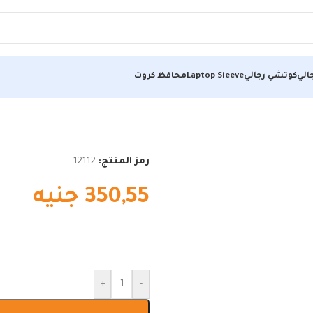
الي
كوتشي رجالي
Laptop Sleeve
محافظ كروت
رمز المنتج:
12112
350,55
جنيه
+
-