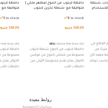
دات، شنطة
حافظة لابتوب من الجوخ لمظهر ملكي |
حافظة لابتوب
للاستخدام
متوافقة مع: شنطة تخزين لابتوب
متوافقة مع: 
لجري العادي،
لجميع الأجهزة، شنطة واقية محمولة
لجميع الأجهز
كوب
من الجوخ لجهاز نوت بوك والتابلت،
من الجوخ لجه
9 in stock
8 in stock
للجنسين
للجنسين
338,00
جنيه
338,00
جنيه
إضافة إلى السلة
إضافة إلى ا
 القطع في
-felt-Grey-14X
SKU:
Sleeve-felt-Grey-15X
زيدًا من
حافظة لابتوب من الجوخ شنطة لابتوب
حافظة لابتوب
اقة مهما كان
مصنوعة من قماش الجوخ من فوكس
مصنوعة من 
 يناسب ذوقك
كاجوال بفخر نقدم مجموعتنا الأولى من
كاجوال بفخر ن
ضم العديد
حافظات اللاب
حافظات اللاب
من الاستايلات المبتكرة من Dipelle لتتألق
روابط مفيدة
سياسات الخصوصية