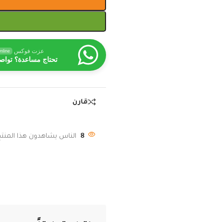
عزت فوكس
nline
تحتاج مساعدة؟ تواص
قارن
8
الناس يشاهدون هذا المنتج 